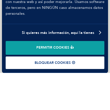
con nuestra web y así poder mejorarla. Usamos software
Nosotros
de terceros, pero en NINGÚN caso almacenamos datos
Código ético
personales.
Parte de guerra
Trabajar en Manfred
Si quieres más información, aquí la tienes
©
2026
Manfred Tech S.L.U.
PERMITIR COOKIES 👍
Términos de uso
Política de Privacidad
Cookies
BLOQUEAR COOKIES 😔