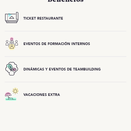
TICKET RESTAURANTE
EVENTOS DE FORMACIÓN INTERNOS
DINÁMICAS Y EVENTOS DE TEAMBUILDING
VACACIONES EXTRA
Oferta cerrada
OTRAS OFERTAS
Listado de ofertas
MENÚ
Esta oferta ya está cerrada, ¡pero tenemos
muchas más!
Inicio