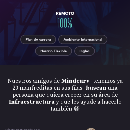
REMOTO
100
%
Plan de carrera
Ambiente Internacional
Horario Flexible
Inglés
Nuestros amigos de
​Mindcurv
-tenemos ya
20 manfreditas en sus filas-
buscan
una
persona que quiera crecer en su área de
Infraestructura
y que les ayude a hacerlo
también 😀
Oferta gestionada por: