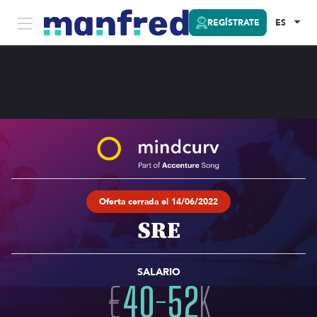
REGÍSTRATE
ES
Oferta cerrada el 14/06/2022
SRE
SALARIO
€
40
-
52
K