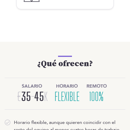
¿Qué ofrecen?
SALARIO
HORARIO
REMOTO
€
35
-
45
K
FLEXIBLE
100%
Horario flexible, aunque quieren coincidir con el
resto del equipo al menos cuatro horas de trabajo.