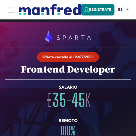
REGÍSTRATE
ES
Oferta cerrada el 06/07/2022
Frontend Developer
SALARIO
€
35
-
45
K
REMOTO
100
%