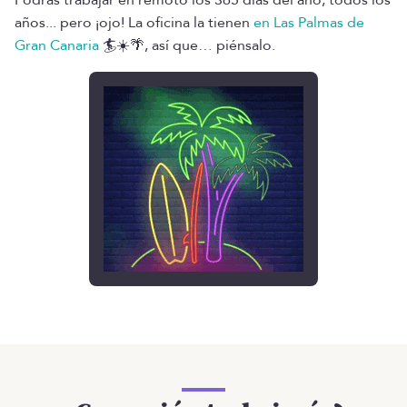
Podrás trabajar en remoto los 365 días del año, todos los
años... pero ¡ojo! La oficina la tienen
en Las Palmas de
Gran Canaria
🏄☀️🌴, así que… piénsalo.