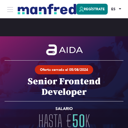
REGÍSTRATE
ES
Oferta cerrada el 05/08/2024
Senior Frontend
Developer
SALARIO
HASTA
€
50
K