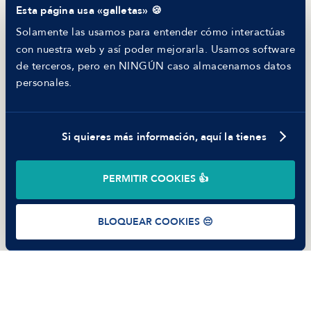
Esta página usa «galletas» 🍪
Helping juniors
Hiring report
Solamente las usamos para entender cómo interactúas
MANFRED
con nuestra web y así poder mejorarla. Usamos software
Nosotros
de terceros, pero en NINGÚN caso almacenamos datos
Código ético
personales.
Parte de guerra
Trabajar en Manfred
Si quieres más información, aquí la tienes
©
2026
Manfred Tech S.L.U.
PERMITIR COOKIES 👍
Términos de uso
Política de Privacidad
Cookies
BLOQUEAR COOKIES 😔