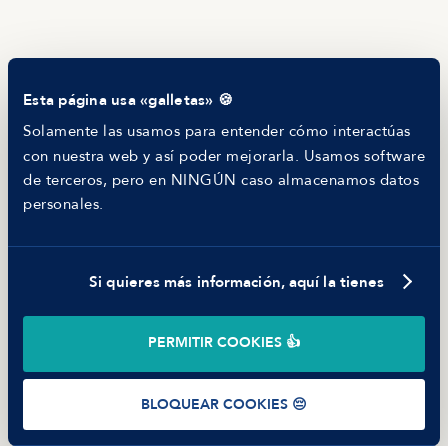
RECURSOS
Blog
Tech Career Report
Comparador de Procesos de Selección
Esta página usa «galletas» 🍪
Helping juniors
Hiring report
Solamente las usamos para entender cómo interactúas
MANFRED
con nuestra web y así poder mejorarla. Usamos software
Nosotros
de terceros, pero en NINGÚN caso almacenamos datos
Código ético
personales.
Parte de guerra
Trabajar en Manfred
Si quieres más información, aquí la tienes
©
2026
Manfred Tech S.L.U.
PERMITIR COOKIES 👍
Términos de uso
Política de Privacidad
Cookies
BLOQUEAR COOKIES 😔