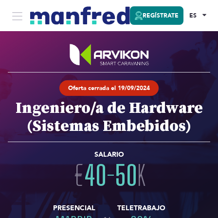
REGÍSTRATE
ES
Oferta cerrada el 19/09/2024
Ingeniero/a de Hardware
(Sistemas Embebidos)
SALARIO
€
40
-
50
K
PRESENCIAL
TELETRABAJO