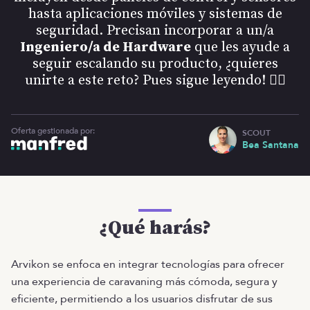
hasta aplicaciones móviles y sistemas de
seguridad. Precisan incorporar a un/a
Ingeniero/a de Hardware
que les ayude a
seguir escalando su producto, ¿quieres
unirte a este reto? Pues sigue leyendo! 👇🏻
Oferta gestionada por:
SCOUT
Bea Santana
¿Qué harás?
Arvikon se enfoca en integrar tecnologías para ofrecer
una experiencia de caravaning más cómoda, segura y
eficiente, permitiendo a los usuarios disfrutar de sus