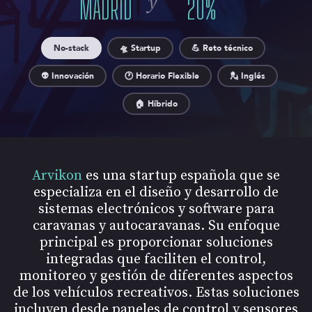
y
MADRID
20
%
No-stack
🛸 Startup
💪 Reto técnico
👽 Innovación
🕐 Horario Flexible
💂 Inglés
🏠 Híbrido
Arvikon
es una startup española que se
especializa en el diseño y desarrollo de
sistemas electrónicos y software para
caravanas y autocaravanas. Su enfoque
principal es proporcionar soluciones
integradas que faciliten el control,
monitoreo y gestión de diferentes aspectos
de los vehículos recreativos. Estas soluciones
incluyen desde paneles de control y sensores