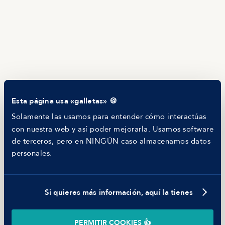
Calculadora salarial ofertas
HR as a Service
Manfred Daily
Newsletter
Helping companies
RECURSOS
Blog
Tech Career Report
Comparador de Procesos de Selección
Esta página usa «galletas» 🍪
Helping juniors
Hiring report
Solamente las usamos para entender cómo interactúas
MANFRED
con nuestra web y así poder mejorarla. Usamos software
Nosotros
de terceros, pero en NINGÚN caso almacenamos datos
Código ético
personales.
Parte de guerra
Trabajar en Manfred
Si quieres más información, aquí la tienes
©
2026
Manfred Tech S.L.U.
PERMITIR COOKIES 👍