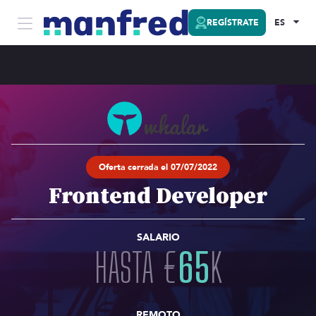
REGÍSTRATE
ES
Oferta cerrada el 07/07/2022
Frontend Developer
SALARIO
HASTA
€
65
K
REMOTO