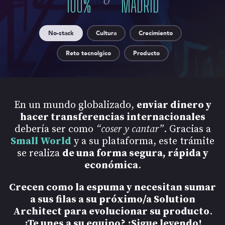
o
100
%
MADRID
No-stack
Cultura
Crecimiento
Reto tecnolgico
Producto
En un mundo globalizado,
enviar dinero y
hacer transferencias internacionales
debería ser como
“coser y cantar”
. Gracias a
Small World
y a su plataforma, este trámite
se realiza
de una forma segura, rápida y
económica
.
Crecen como la espuma y necesitan sumar
a sus filas a su próximo/a Solution
Architect para evolucionar su producto
.
¿Te unes a su equipo? ¡Sigue leyendo!