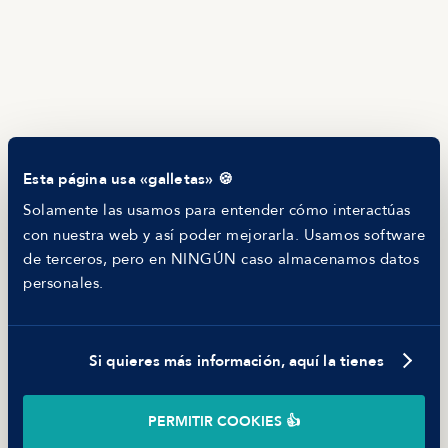
HR as a Service
Manfred Daily
Newsletter
Helping companies
RECURSOS
Blog
Tech Career Report
Comparador de Procesos de Selección
Esta página usa «galletas» 🍪
Helping juniors
Hiring report
Solamente las usamos para entender cómo interactúas
MANFRED
con nuestra web y así poder mejorarla. Usamos software
Nosotros
de terceros, pero en NINGÚN caso almacenamos datos
Código ético
personales.
Parte de guerra
Trabajar en Manfred
Si quieres más información, aquí la tienes
©
2026
Manfred Tech S.L.U.
PERMITIR COOKIES 👍