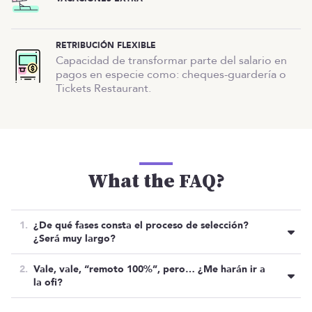
RETRIBUCIÓN FLEXIBLE
Capacidad de transformar parte del salario en
pagos en especie como: cheques-guardería o
Tickets Restaurant.
What the FAQ?
¿De qué fases consta el proceso de selección?
¿Será muy largo?
La verdad es que necesitan cubrir la posición YA de
Vale, vale, “remoto 100%”, pero… ¿Me harán ir a
YA, por lo que tratarán de ser lo más ágiles
la ofi?
posibles.
Son muy de crear lazos y cada 5-6 semanas se