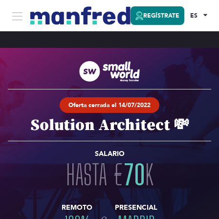
REGÍSTRATE
ES
Oferta cerrada el 14/07/2022
Solution Architect 💸
SALARIO
HASTA
€
70
K
REMOTO
PRESENCIAL