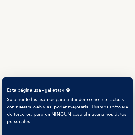
Brújula salarial
Guía de roles
EMPRESAS
Servicios
Calculadora salarial ofertas
HR as a Service
Manfred Daily
Newsletter
Helping companies
RECURSOS
Blog
Tech Career Report
Comparador de Procesos de Selección
Esta página usa «galletas» 🍪
Helping juniors
Hiring report
Solamente las usamos para entender cómo interactúas
MANFRED
con nuestra web y así poder mejorarla. Usamos software
Nosotros
de terceros, pero en NINGÚN caso almacenamos datos
Código ético
personales.
Parte de guerra
Trabajar en Manfred