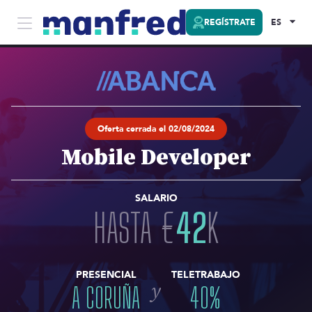
REGÍSTRATE
ES
Oferta cerrada el 02/08/2024
Mobile Developer
SALARIO
HASTA
€
42
K
PRESENCIAL
TELETRABAJO
y
A CORUÑA
40
%