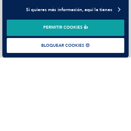
Si quieres más información, aquí la tienes
©
2026
Manfred Tech S.L.U.
PERMITIR COOKIES 👍
Términos de uso
Política de Privacidad
Cookies
BLOQUEAR COOKIES 😔