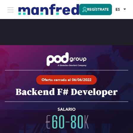
REGÍSTRATE
ES
Oferta cerrada el 06/06/2022
Backend F# Developer
SALARIO
€
60
-
80
K