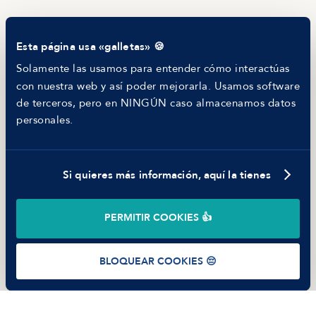
Blog
Tech Career Report
Comparador de Procesos de Selección
Esta página usa «galletas» 🍪
Helping juniors
Hiring report
Solamente las usamos para entender cómo interactúas
MANFRED
con nuestra web y así poder mejorarla. Usamos software
Nosotros
de terceros, pero en NINGÚN caso almacenamos datos
Código ético
personales.
Parte de guerra
Trabajar en Manfred
Si quieres más información, aquí la tienes
©
2026
Manfred Tech S.L.U.
PERMITIR COOKIES 👍
Términos de uso
Política de Privacidad
Cookies
BLOQUEAR COOKIES 😔