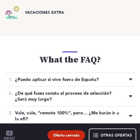
VACACIONES EXTRA
What the FAQ?
¿Puedo aplicar si vivo fuera de España?
Sí, la contratación está abierta a cualquier parte del
¿De qué fases consta el proceso de selección?
mundo.
¿Será muy largo?
Pues no. El proceso es ágil y rápido. Pero se lo
Vale, vale, “remoto 100%”, pero… ¿Me harán ir a
toman muy en serio. Son 3 fases bien definidas.
la ofi?
1. Entrevista con Haris y Raúl donde
NO. Si puedes hacer el onboarding con ellos en
hablaréis de F# y programación funcional.
Sevilla sería ideal, pero no es obligatorio. A partir
Oferta cerrada
OTRAS OFERTAS
Listado de ofertas
2. Prueba técnica (2-3 h máx.).
MENÚ