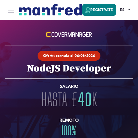
REGÍSTRATE
ES
Oferta cerrada el 04/06/2024
NodeJS Developer
SALARIO
HASTA
€
40
K
REMOTO
100
%