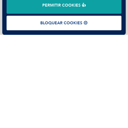
©
2026
Manfred Tech S.L.U.
PERMITIR COOKIES 👍
Términos de uso
Política de Privacidad
Cookies
BLOQUEAR COOKIES 😔