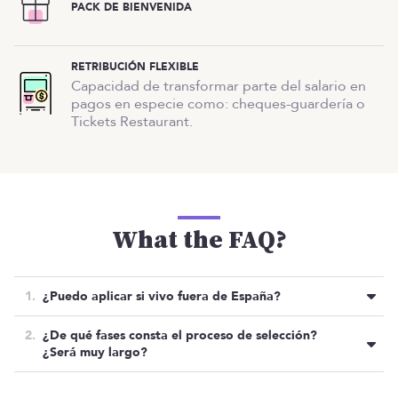
PACK DE BIENVENIDA
RETRIBUCIÓN FLEXIBLE
Capacidad de transformar parte del salario en
pagos en especie como: cheques-guardería o
Tickets Restaurant.
What the FAQ?
¿Puedo aplicar si vivo fuera de España?
No, esta posición solo está disponible para aquellas
¿De qué fases consta el proceso de selección?
personas que
residan en España
en el
momento
¿Será muy largo?
de aplicar
, por temas administrativos/legales.
El proceso consta de las siguientes fases: