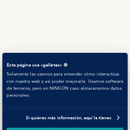
Servicios
Calculadora salarial ofertas
HR as a Service
Manfred Daily
Newsletter
Helping companies
RECURSOS
Blog
Tech Career Report
Comparador de Procesos de Selección
Esta página usa «galletas» 🍪
Helping juniors
Hiring report
Solamente las usamos para entender cómo interactúas
MANFRED
con nuestra web y así poder mejorarla. Usamos software
Nosotros
de terceros, pero en NINGÚN caso almacenamos datos
Código ético
personales.
Parte de guerra
Trabajar en Manfred
Si quieres más información, aquí la tienes