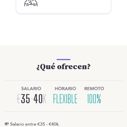
¿Qué ofrecen?
SALARIO
HORARIO
REMOTO
€
35
-
40
K
FLEXIBLE
100%
💸 Salario entre €35 - €40k.