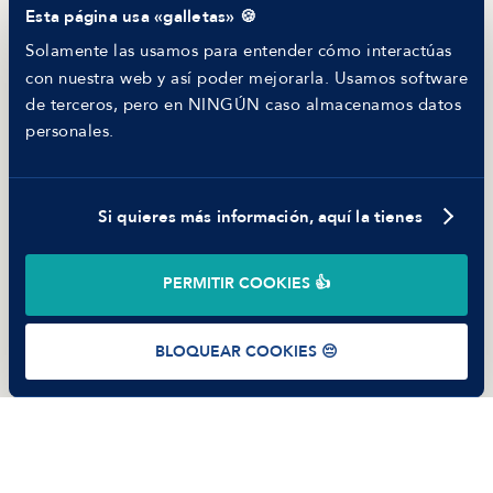
Esta página usa «galletas» 🍪
Helping juniors
Hiring report
Solamente las usamos para entender cómo interactúas
MANFRED
con nuestra web y así poder mejorarla. Usamos software
Nosotros
de terceros, pero en NINGÚN caso almacenamos datos
Código ético
personales.
Parte de guerra
Trabajar en Manfred
Si quieres más información, aquí la tienes
©
2026
Manfred Tech S.L.U.
PERMITIR COOKIES 👍
Términos de uso
Política de Privacidad
Cookies
BLOQUEAR COOKIES 😔