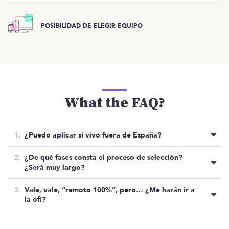
POSIBILIDAD DE ELEGIR EQUIPO
What the FAQ?
¿Puedo aplicar si vivo fuera de España?
Por temas administrativos/legales, de momento, se
¿De qué fases consta el proceso de selección?
están centrando en atraer al mejor talento a nivel
¿Será muy largo?
nacional.
La verdad es que necesitan cubrir la posición YA de
Vale, vale, “remoto 100%”, pero… ¿Me harán ir a
YA, por lo que tratarán de ser los más ágiles
la ofi?
posibles.
Solo acudirás al estudio cuando hagan alguna
Normalmente, su proceso de selección consta de 2
quedada en Barcelona y siempre que tú lo desees,
Oferta cerrada
OTRAS OFERTAS