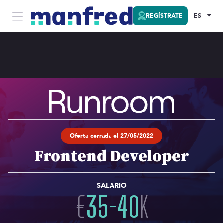
REGÍSTRATE
ES
Oferta cerrada el 27/05/2022
Frontend Developer
SALARIO
€
35
-
40
K