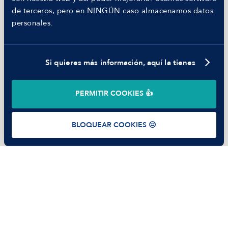
Nosotros
de terceros, pero en NINGÚN caso almacenamos datos
Código ético
personales.
Parte de guerra
Trabajar en Manfred
Si quieres más información, aquí la tienes
©
2026
Manfred Tech S.L.U.
PERMITIR COOKIES 👍
Términos de uso
Política de Privacidad
Cookies
BLOQUEAR COOKIES 😔