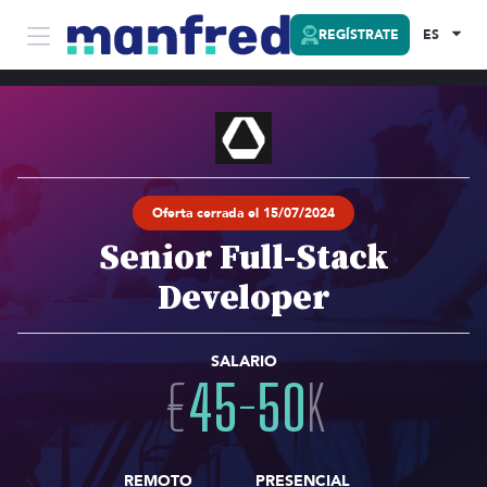
REGÍSTRATE
ES
Oferta cerrada el 15/07/2024
Senior Full-Stack
Developer
SALARIO
€
45
-
50
K
REMOTO
PRESENCIAL