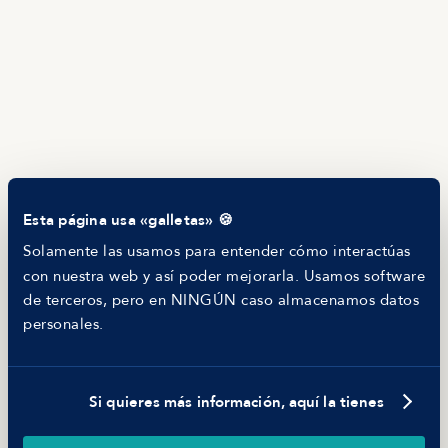
Servicios
Calculadora salarial ofertas
HR as a Service
Manfred Daily
Newsletter
Helping companies
RECURSOS
Blog
Tech Career Report
Comparador de Procesos de Selección
Esta página usa «galletas» 🍪
Helping juniors
Hiring report
Solamente las usamos para entender cómo interactúas
MANFRED
con nuestra web y así poder mejorarla. Usamos software
Nosotros
de terceros, pero en NINGÚN caso almacenamos datos
Código ético
personales.
Parte de guerra
Trabajar en Manfred
Si quieres más información, aquí la tienes