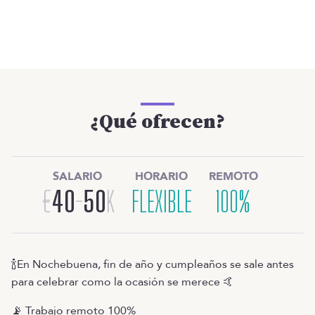
¿Qué ofrecen?
SALARIO
HORARIO
REMOTO
€
40
-
50
K
FLEXIBLE
100%
🍾En Nochebuena, fin de año y cumpleaños se sale antes
para celebrar como la ocasión se merece 🤙
📡 Trabajo remoto 100%