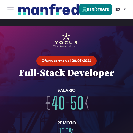
REGÍSTRATE
ES
Oferta cerrada el 30/05/2024
Full-Stack Developer
SALARIO
€
40
-
50
K
REMOTO
100
%