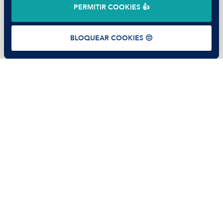
©
2026
Manfred Tech S.L.U.
PERMITIR COOKIES 👍
Términos de uso
Política de Privacidad
Cookies
BLOQUEAR COOKIES 😔