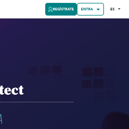
REGÍSTRATE
ENTRA
ES
tect
A