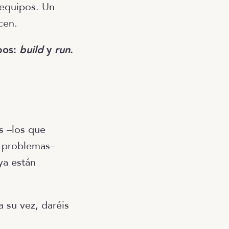
 equipos. Un
cen.
pos:
build
y
run
.
s –los que
y problemas–
ya están
 a su vez, daréis