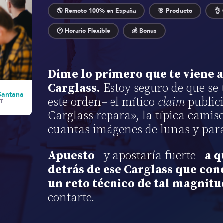
🌎 Remoto 100% en España
🎯 Producto
👌 
🕐 Horario Flexible
💰 Bonus
Dime lo primero que te viene a
Carglass.
Estoy seguro de que se
Santana
este orden– el mítico
claim
publici
T
Carglass repara», la típica camis
cuantas imágenes de lunas y para
Apuesto
–y apostaría fuerte–
a q
detrás de ese Carglass que con
un reto técnico de tal magnitu
contarte.