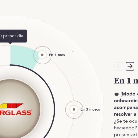
u primer día
En 1 
🧽 [Modo 
onboardin
acompañad
resolver 
¿Se te ocu
haciendo? 
presentart