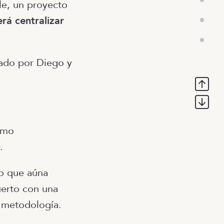
le, un proyecto
rá centralizar
mado por Diego y
omo
a.
o que aúna
uerto con una
a metodología.