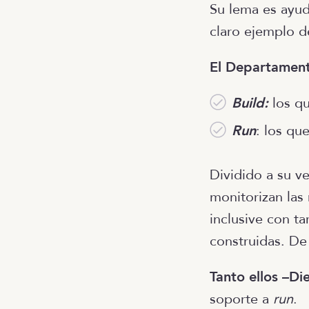
Su lema es ayud
claro ejemplo de
El Departamento
Build:
los qu
Run
: los qu
Dividido a su v
monitorizan las
inclusive con t
construidas. De
Tanto ellos –Di
soporte a
run
.