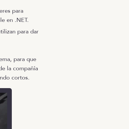
leres para
ble en .NET.
ilizan para dar
tema, para que
 de la compañía
ando cortos.