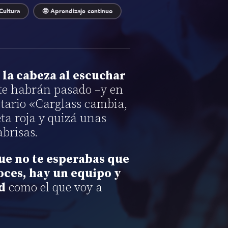
Cultura
🤓 Aprendizaje continuo
 la cabeza al escuchar
 te habrán pasado –y en
tario «Carglass cambia,
eta roja y quizá unas
brisas.
ue no te esperabas que
oces, hay un equipo y
d
como el que voy a