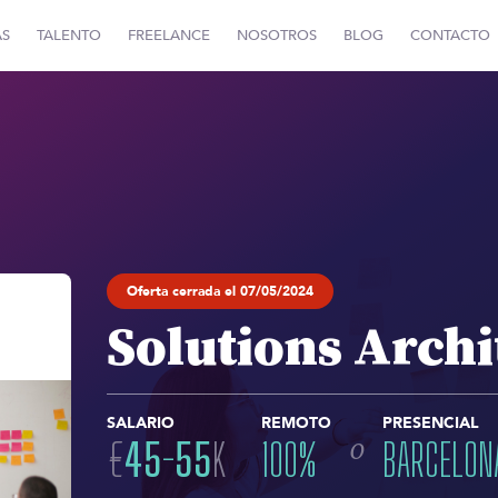
AS
TALENTO
FREELANCE
NOSOTROS
BLOG
CONTACTO
Oferta cerrada el 07/05/2024
Solutions Archi
SALARIO
REMOTO
PRESENCIAL
o
€
45
-
55
K
100
%
BARCELON