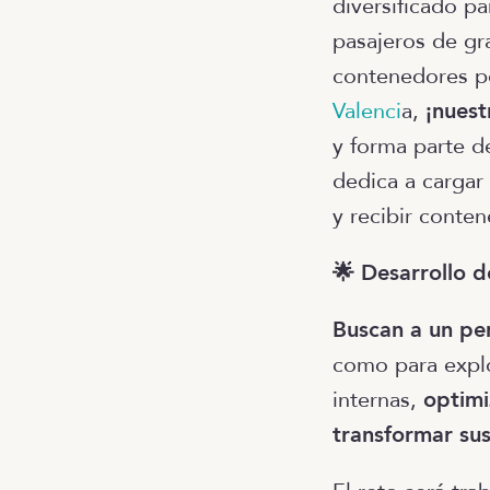
diversificado pa
pasajeros de gra
contenedores po
Valenci
a,
¡nuest
y forma parte d
dedica a carga
y recibir conte
🌟 Desarrollo d
Buscan a un pe
como para expl
internas,
optimi
transformar sus