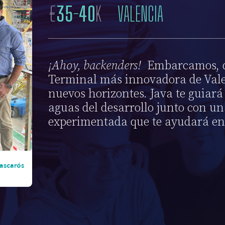
€
35
-
40
K
VALENCIA
¡Ahoy, backenders!
Embarcamos, d
Terminal más innovadora de Vale
nuevos horizontes. Java te guiará
aguas del desarrollo junto con un
experimentada que te ayudará en 
ascarós