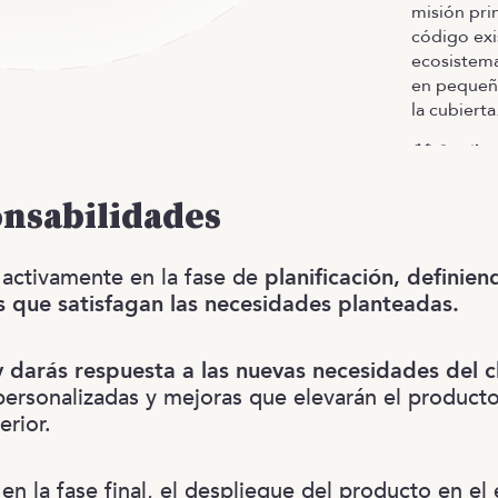
misión prin
código exi
ecosistema
en pequeña
la cubierta
🚨 Spoiler 
públicos. 
muelle de 
onsabilidades
altura, no
vértigo.
s activamente en la fase de
planificación, definien
 que satisfagan las necesidades planteadas.
y darás respuesta a las nuevas necesidades del cl
personalizadas y mejoras que elevarán el producto
erior.
 en la fase final, el despliegue del producto en el