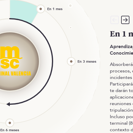
En 1 
Aprendizaj
Conocimie
Absorberás
procesos, 
incidentes
Participar
te darán t
aplicacion
reuniones 
tripulació
Incluso po
terminal (
contexto 