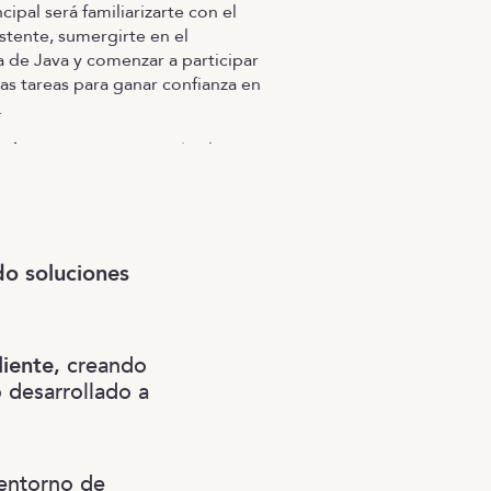
cipal será familiarizarte con el
stente, sumergirte en el
 de Java y comenzar a participar
s tareas para ganar confianza en
.
alert:
No apto para todos los
Querrán subirte a una grúa de
las grandes, unos 60 metros de
 apto para gente que sufra de
do soluciones
iente,
creando
 desarrollado a
 entorno de