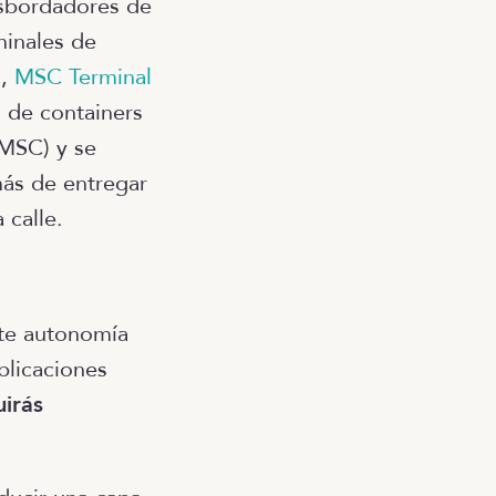
ansbordadores de
minales de
o,
MSC Terminal
 de containers
 MSC) y se
ás de entregar
 calle.
nte autonomía
licaciones
uirás