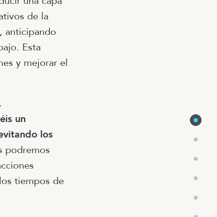
oducir una capa
tivos de la
, anticipando
bajo. Esta
nes y mejorar el
,
éis un
evitando los
es podremos
acciones
 los tiempos de