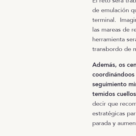
El reto será tr
de emulación qu
terminal. Imagi
las mareas de re
herramienta será
transbordo de m
Además, os cent
coordinándoos 
seguimiento mi
temidos cuellos
decir que recom
estratégicas pa
parada y aument