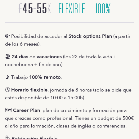
€
45
-
55
K
FLEXIBLE
100%
💸 Posibilidad de acceder al
Stock options Plan
(a partir
de los 6 meses).
🏖️
24 días
de
vacaciones
(los 22 de toda la vida +
nochebuena + fin de año) .
📡 Trabajo
100% remoto
.
🕓
Horario flexible
, jornada de 8 horas (solo se pide que
estés disponible de 10:00 a 15:00h).
🗺️
Career Plan
: plan de crecimiento y formación para
que crezcas como profesional. Tienes un budget de 500€
al año para formación, clases de inglés o conferencias.
🩺 Retribución Flexible