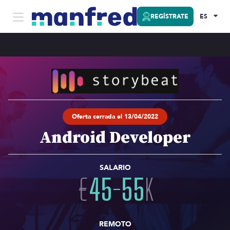
REGÍSTRATE
ES
Oferta cerrada el 13/04/2022
Android Developer
SALARIO
€
45
-
55
K
REMOTO