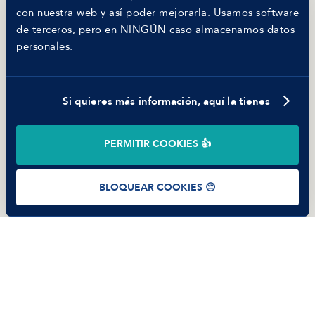
MANFRED
con nuestra web y así poder mejorarla. Usamos software
Nosotros
de terceros, pero en NINGÚN caso almacenamos datos
Código ético
personales.
Parte de guerra
Trabajar en Manfred
Si quieres más información, aquí la tienes
©
2026
Manfred Tech S.L.U.
PERMITIR COOKIES 👍
Términos de uso
Política de Privacidad
Cookies
BLOQUEAR COOKIES 😔