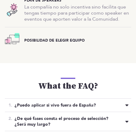
PLAN DE SPEAKERS
La compañía no solo incentiva sino facilita que
tengas tiempo para participar como speaker en
eventos que aporten valor a la Comunidad.
POSIBILIDAD DE ELEGIR EQUIPO
What the FAQ?
¿Puedo aplicar si vivo fuera de España?
Sí, aunque siempre y cuando tengas pasaporte de
¿De qué fases consta el proceso de selección?
la Unión Europea… Por temas administrativos.
¿Será muy largo?
El proceso consta de 3 fases: