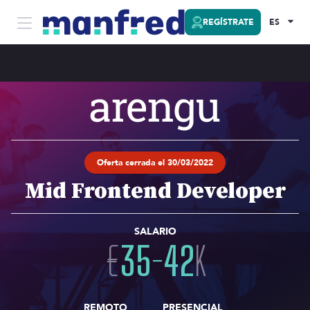
REGÍSTRATE
ES
Oferta cerrada el 30/03/2022
Mid Frontend Developer
SALARIO
€
35
-
42
K
REMOTO
PRESENCIAL