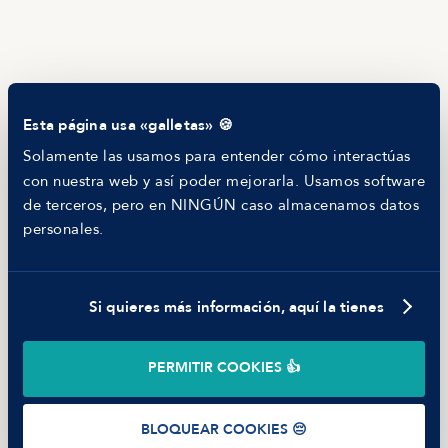
Helping companies
RECURSOS
Blog
Tech Career Report
Comparador de Procesos de Selección
Esta página usa «galletas» 🍪
Helping juniors
Hiring report
Solamente las usamos para entender cómo interactúas
MANFRED
con nuestra web y así poder mejorarla. Usamos software
Nosotros
de terceros, pero en NINGÚN caso almacenamos datos
Código ético
personales.
Parte de guerra
Trabajar en Manfred
Si quieres más información, aquí la tienes
©
2026
Manfred Tech S.L.U.
PERMITIR COOKIES 👍
Términos de uso
Política de Privacidad
Cookies
BLOQUEAR COOKIES 😔