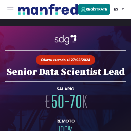
REGÍSTRATE
ES
Oferta cerrada el 27/03/2024
Senior Data Scientist Lead
SALARIO
€
50
-
70
K
REMOTO
100
%