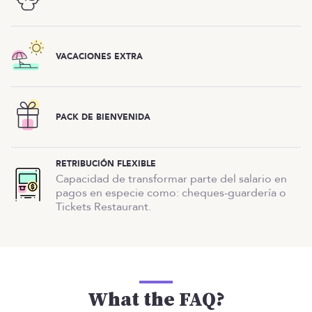
VACACIONES EXTRA
Esta oferta ya está cerrada, ¡pero tenemos
muchas más!
PACK DE BIENVENIDA
VER OTRAS OFERTAS
RETRIBUCIÓN FLEXIBLE
Capacidad de transformar parte del salario en
En ofertas futuras, el equipo de Manfred te
pagos en especie como: cheques-guardería o
acompañará durante todo el proceso
, siendo muy
Tickets Restaurant.
transparente y dando respuesta a todas tus dudas. Te
prepararemos todas las pruebas para que puedas
deslumbrar en ellas. Estamos muy centrados en que
todos nuestros procesos sean ágiles, con
pocos
candidatos por puesto y con la garantía de que
recibirás feedback de la empresa.
What the FAQ?
SI NECESITAS AYUDA, NO DUDES EN CONTACTARNOS: