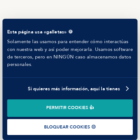
¿Con quién trabajarás?
RECURSOS
Blog
Tech Career Report
¿Qué piden?
Comparador de Procesos de Selección
Esta página usa «galletas» 🍪
Helping juniors
¿Qué ofrecen?
Hiring report
Solamente las usamos para entender cómo interactúas
MANFRED
con nuestra web y así poder mejorarla. Usamos software
Nosotros
de terceros, pero en NINGÚN caso almacenamos datos
Código ético
personales.
Parte de guerra
Trabajar en Manfred
Si quieres más información, aquí la tienes
©
2026
Manfred Tech S.L.U.
PERMITIR COOKIES 👍
Términos de uso
Política de Privacidad
Cookies
BLOQUEAR COOKIES 😔