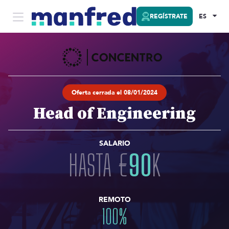
REGÍSTRATE
ES
Oferta cerrada el 08/01/2024
Head of Engineering
SALARIO
HASTA
€
90
K
REMOTO
100
%