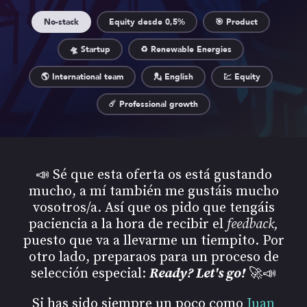
No-stack
Equity desde 0,5%
🎯 Product
🛸 Startup
♻️ Renewable Energies
🌎 International team
💂 English
💹 Equity
☄️ Professional growth
📣 Sé que esta oferta os está gustando
mucho, a mí también me gustáis mucho
vosotros/a. Así que os pido que tengáis
paciencia a la hora de recibir el
feedback,
puesto que va a llevarme un tiempito. Por
otro lado, preparaos para un proceso de
selección especial:
Ready? Let's go!
🚀📣
Si has sido siempre un poco como
Juan