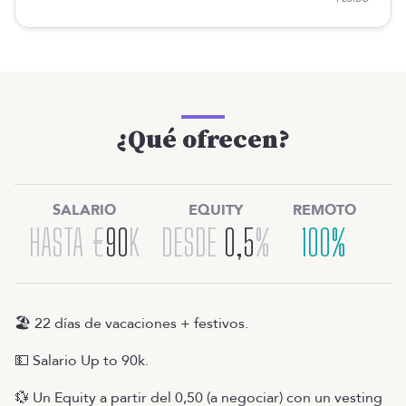
Jess Luzón
SCOUT
¿Qué ofrecen?
ES
TALENTO
Producto
Ofertas en Telegram
SALARIO
EQUITY
REMOTO
Ofertas
HASTA
€
90
K
DESDE
0,5
%
100%
Brújula salarial
Guía de roles
EMPRESAS
Servicios
🏖️ 22 días de vacaciones + festivos.
Calculadora salarial ofertas
HR as a Service
💵 Salario Up to 90k.
Manfred Daily
Newsletter
💱 Un Equity a partir del 0,50 (a negociar) con un vesting
Helping companies