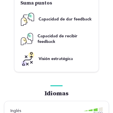
Suma puntos
Capacidad de dar feedback
Esta oferta ya está cerrada, ¡pero tenemos
muchas más!
Capacidad de recibir
feedback
VER OTRAS OFERTAS
Visión estratégica
En ofertas futuras, el equipo de Manfred te
acompañará durante todo el proceso
, siendo muy
transparente y dando respuesta a todas tus dudas. Te
prepararemos todas las pruebas para que puedas
deslumbrar en ellas. Estamos muy centrados en que
todos nuestros procesos sean ágiles, con
pocos
Idiomas
candidatos por puesto y con la garantía de que
recibirás feedback de la empresa.
Inglés
SI NECESITAS AYUDA, NO DUDES EN CONTACTARNOS:
FLUIDO