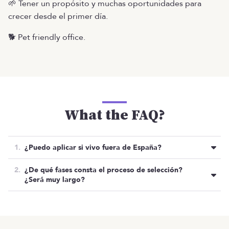
🌱 Tener un propósito y muchas oportunidades para
crecer desde el primer día.
🐕 Pet friendly office.
What the FAQ?
¿Puedo aplicar si vivo fuera de España?
Esta posición está abierta a
recibir candidaturas
de
¿De qué fases consta el proceso de selección?
España
o de
países europeos
cuya diferencia
¿Será muy largo?
horaria sea como máximo de 5 horas. Además, la
persona que no resida en España, tendrá que hablar
Pasan el CV al Comité de Hiring el cual da
Oferta cerrada
OTRAS OFERTAS
la lengua oficial de Cervantes.
Listado de ofertas
MENÚ
el VB para la siguiente fase.