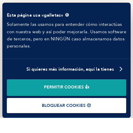
Tech Career Report
Comparador de Procesos de Selección
Esta página usa «galletas» 🍪
Helping juniors
Hiring report
Solamente las usamos para entender cómo interactúas
MANFRED
con nuestra web y así poder mejorarla. Usamos software
Nosotros
de terceros, pero en NINGÚN caso almacenamos datos
Código ético
personales.
Parte de guerra
Trabajar en Manfred
Si quieres más información, aquí la tienes
©
2026
Manfred Tech S.L.U.
PERMITIR COOKIES 👍
Términos de uso
Política de Privacidad
Cookies
BLOQUEAR COOKIES 😔