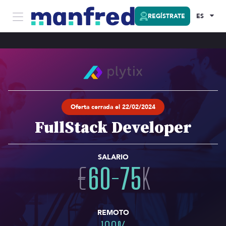
REGÍSTRATE
ES
Oferta cerrada el 22/02/2024
FullStack Developer
SALARIO
€
60
-
75
K
REMOTO