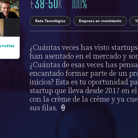
€
38
-
50
K
100
%
Reto Tecnológico
Empresa en crecimiento
1
onzález
¿Cuántas veces has visto startup
han asentado en el mercado y son
¿Cuántas de esas veces has pensa
encantado formar parte de un pro
inicios? Esta es tu oportunidad p
startup que lleva desde 2017 en e
con la crème de la crème y ya cu
sus filas. 🍦