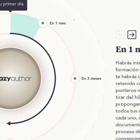
u primer día
En 1 
Habrás int
formación 
te habrás 
retenido c
punteros i
tirar del h
propongan.
todos tus 
cada uno, 
documentac
proceso de
convencione