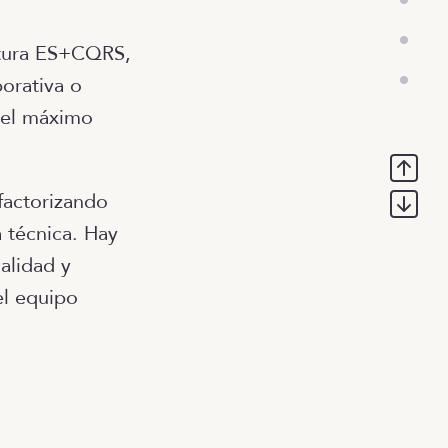
tura ES+CQRS,
orativa o
r el máximo
factorizando
 técnica. Hay
alidad y
el equipo