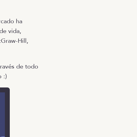
rcado ha
de vida,
Graw-Hill,
través de todo
 :)