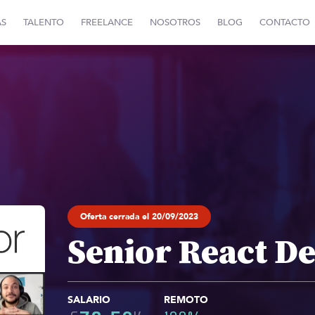
AS
TALENTO
FREELANCE
NOSOTROS
BLOG
CONTACTO
Oferta cerrada el 20/09/2023
Senior React D
SALARIO
REMOTO