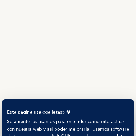
TALENTO
Producto
Ofertas en Telegram
Ofertas
Brújula salarial
Guía de roles
EMPRESAS
Servicios
Calculadora salarial ofertas
HR as a Service
Manfred Daily
Newsletter
Helping companies
RECURSOS
Blog
Tech Career Report
Comparador de Procesos de Selección
Esta página usa «galletas» 🍪
Helping juniors
Hiring report
Solamente las usamos para entender cómo interactúas
MANFRED
con nuestra web y así poder mejorarla. Usamos software
Nosotros