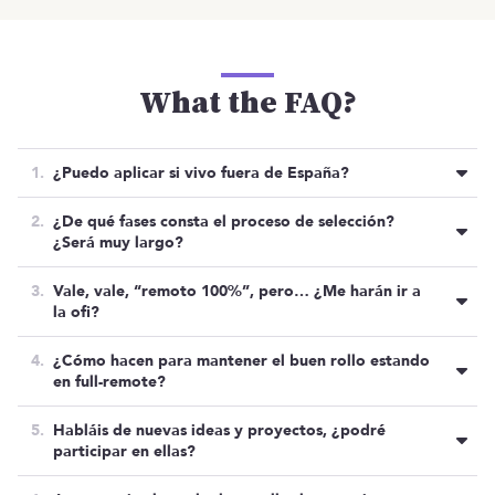
What the FAQ?
¿Puedo aplicar si vivo fuera de España?
No, de momento no contemplamos esta opción.
¿De qué fases consta el proceso de selección?
¿Será muy largo?
En principio será un proceso sencillo con una
Vale, vale, “remoto 100%”, pero… ¿Me harán ir a
primera fase gestionada por Manfred y luego una
la ofi?
entrevista con los socios de la empresa.
Sí, nos gusta vernos y comer juntos una vez a la
¿Cómo hacen para mantener el buen rollo estando
Si surgiera alguna duda podrá haber una segunda
semana, pero si eres de fuera de Madrid puede ser
en full-remote?
entrevista con los empleados.
2-3 veces al mes.
Además de las visitas semanales a la oficina en las
Habláis de nuevas ideas y proyectos, ¿podré
que aprovechamos para comer juntos estamos
participar en ellas?
siempre conectados online mediante los canales
Esto te lo contaremos más adelante, pero por
necesarios, hacemos cibercañas los viernes, y