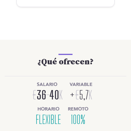
¿Qué ofrecen?
SALARIO
VARIABLE
€
36
-
40
K
+
€
5,7
K
HORARIO
REMOTO
FLEXIBLE
100%