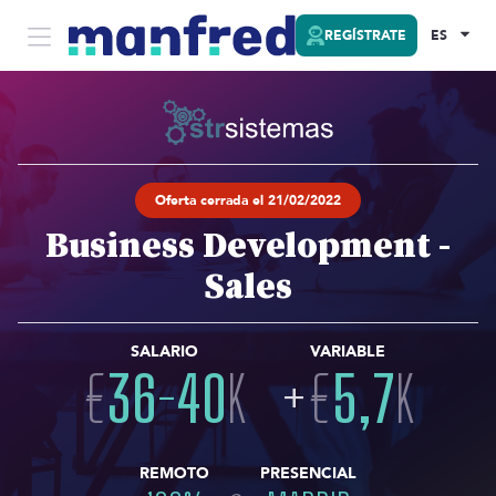
REGÍSTRATE
ES
Oferta cerrada el 21/02/2022
Business Development -
Sales
SALARIO
VARIABLE
€
36
-
40
K
+
€
5,7
K
REMOTO
PRESENCIAL