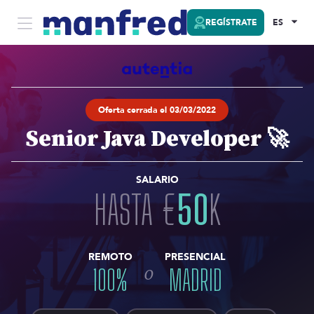
REGÍSTRATE
ES
Oferta cerrada el 03/03/2022
Senior Java Developer 🚀
SALARIO
HASTA
€
50
K
REMOTO
PRESENCIAL
o
100
%
MADRID