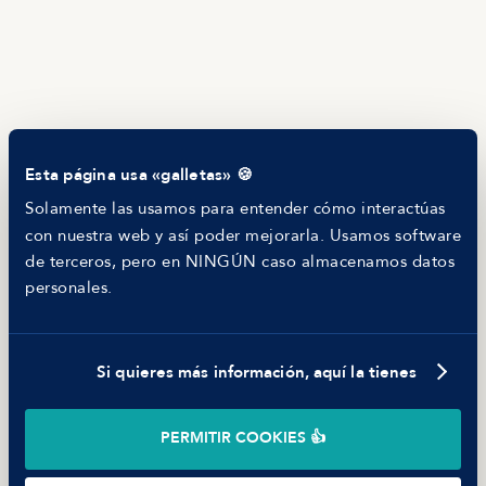
Manfred Daily
Newsletter
Helping companies
RECURSOS
Blog
Tech Career Report
Comparador de Procesos de Selección
Esta página usa «galletas» 🍪
Helping juniors
Hiring report
Solamente las usamos para entender cómo interactúas
MANFRED
con nuestra web y así poder mejorarla. Usamos software
Nosotros
de terceros, pero en NINGÚN caso almacenamos datos
Código ético
personales.
Parte de guerra
Trabajar en Manfred
Si quieres más información, aquí la tienes
©
2026
Manfred Tech S.L.U.
PERMITIR COOKIES 👍