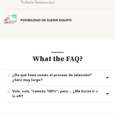
Tickets Restaurant.
POSIBILIDAD DE ELEGIR EQUIPO
What the FAQ?
¿De qué fases consta el proceso de selección?
¿Será muy largo?
Su proceso consta de las siguientes fases:
Vale, vale, “remoto 100%”, pero… ¿Me harán ir a
la ofi?
Reunión con HR y Tech Lead que se
pueden hacer el mismo día.
La oficina está abierta y puedes ir siempre que
quieras.
Oferta cerrada
OTRAS OFERTAS
Listado de ofertas
Defensa de prueba técnica.
MENÚ