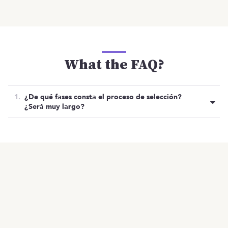
What the FAQ?
¿De qué fases consta el proceso de selección?
¿Será muy largo?
Su proceso de selección es ágil:
Cultural Interview.
Oferta cerrada
OTRAS OFERTAS
Listado de ofertas
MENÚ
Coding test.
Inicio
Tech Interview.
¿Qué harás?
¿Cómo lo harás?