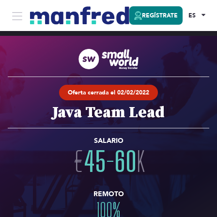
REGÍSTRATE
ES
Oferta cerrada el 02/02/2022
Java Team Lead
SALARIO
€
45
-
60
K
REMOTO
100
%