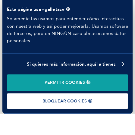
Comparador de Procesos de Selección
Esta página usa «galletas» 🍪
Helping juniors
Hiring report
Solamente las usamos para entender cómo interactúas
MANFRED
con nuestra web y así poder mejorarla. Usamos software
Nosotros
de terceros, pero en NINGÚN caso almacenamos datos
Código ético
personales.
Parte de guerra
Trabajar en Manfred
Si quieres más información, aquí la tienes
©
2026
Manfred Tech S.L.U.
PERMITIR COOKIES 👍
Términos de uso
Política de Privacidad
Cookies
BLOQUEAR COOKIES 😔