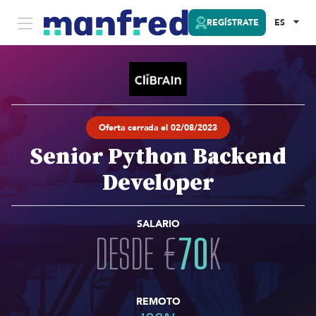
REGÍSTRATE
ES
Oferta cerrada el 02/08/2023
Senior Python Backend
Developer
SALARIO
DESDE
€
70
K
REMOTO