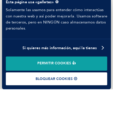
Esta página usa «galletas» 🍪
Helping juniors
Hiring report
Solamente las usamos para entender cómo interactúas
MANFRED
con nuestra web y así poder mejorarla. Usamos software
Nosotros
de terceros, pero en NINGÚN caso almacenamos datos
Código ético
personales.
Parte de guerra
Trabajar en Manfred
Si quieres más información, aquí la tienes
©
2026
Manfred Tech S.L.U.
PERMITIR COOKIES 👍
Términos de uso
Política de Privacidad
Cookies
BLOQUEAR COOKIES 😔