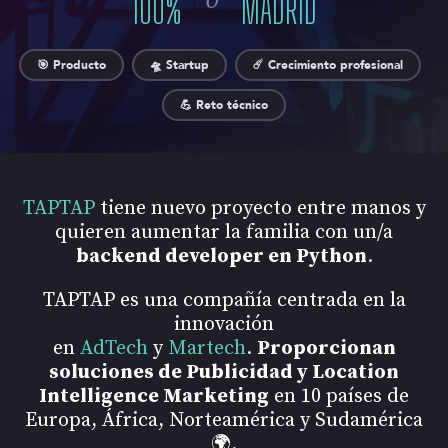
100
%
MADRID
🎯 Producto
🛸 Startup
☄️ Crecimiento profesional
💪 Reto técnico
TAPTAP
tiene nuevo proyecto entre manos y
quieren aumentar la familia con un/a
backend developer en Python
.
TAPTAP es una compañía centrada en la
innovación
en
AdTech
y
Martech
.
Proporcionan
soluciones de Publicidad y Location
Intelligence Marketing
en 10 países de
Europa, África, Norteamérica y Sudamérica
🌍.