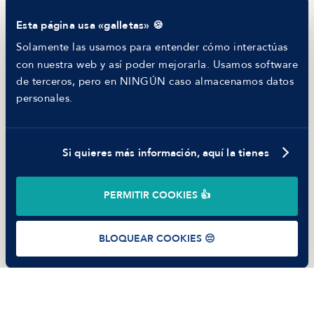
Comparador de Procesos de Selección
Esta página usa «galletas» 🍪
Helping juniors
Hiring report
Solamente las usamos para entender cómo interactúas
MANFRED
con nuestra web y así poder mejorarla. Usamos software
Nosotros
de terceros, pero en NINGÚN caso almacenamos datos
Código ético
personales.
Parte de guerra
Trabajar en Manfred
Si quieres más información, aquí la tienes
©
2026
Manfred Tech S.L.U.
PERMITIR COOKIES 👍
Términos de uso
Política de Privacidad
Cookies
BLOQUEAR COOKIES 😔