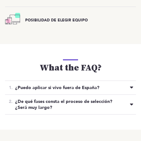
POSIBILIDAD DE ELEGIR EQUIPO
What the FAQ?
¿Puedo aplicar si vivo fuera de España?
No, en este caso habrá visitas a su oficina de
¿De qué fases consta el proceso de selección?
Madrid.
¿Será muy largo?
Tratarán de ser lo más ágiles posibles.
Oferta cerrada
OTRAS OFERTAS
Listado de ofertas
MENÚ
Normalmente, su proceso de selección consta de 3
fases: entrevista cultural/ técnica, prueba técnica y
Inicio