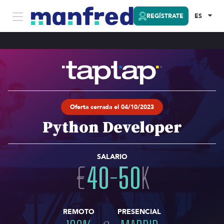
REGÍSTRATE
ES
Oferta cerrada el 04/10/2023
Python Developer
SALARIO
€
40
-
50
K
REMOTO
PRESENCIAL
o