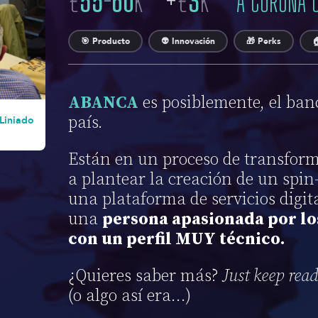
€
55
-
60
K
+
€
3
K
A CORUÑA 
🎯 Producto
👽 Innovación
🎁 Perks

ABANCA
es posiblemente, el ban
país.
Liniado
Están en un proceso de transform
a plantear la creación de un spin-
una plataforma de servicios digit
una
persona apasionada por lo
con un perfil MUY técnico.
¿Quieres saber más?
Just keep rea
(o algo así era…)