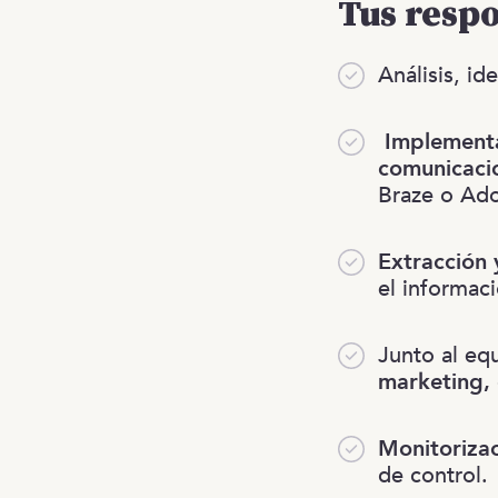
Tus resp
Análisis, id
Implementa
comunicaci
Braze o Ad
Extracción 
el informac
Junto al eq
marketing,
Monitoriza
de control.