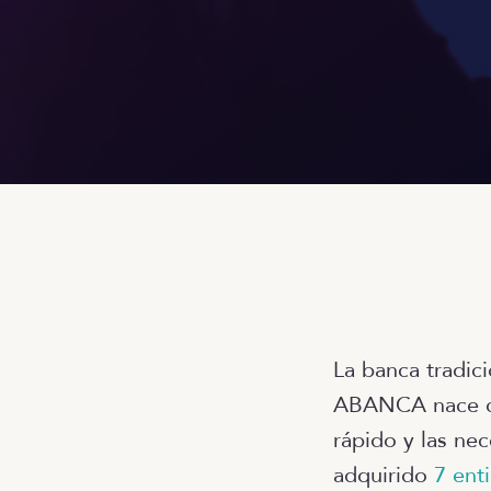
La banca tradic
ABANCA nace co
rápido y las ne
adquirido
7 ent