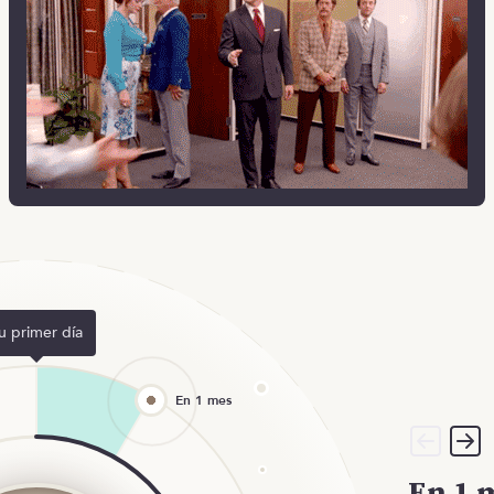
u primer día
En 1 