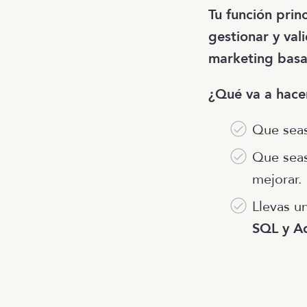
Tu función prin
gestionar y va
marketing basa
¿Qué va a hacer
Que sea
Que sea
mejorar.
Llevas u
SQL y A