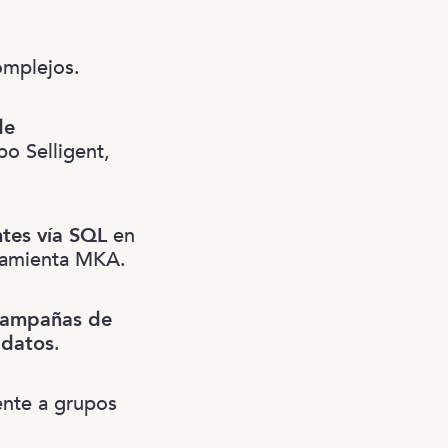
mplejos.
de
o Selligent,
ntes vía SQL
en
rramienta MKA.
campañas de
 datos
.
ente a grupos