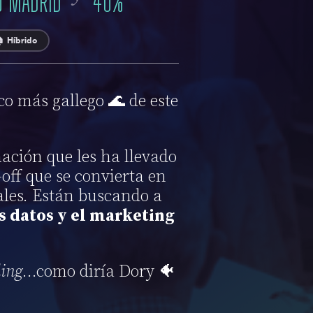
O MADRID
40
%
 Híbrido
co más gallego 🌊 de este
ación que les ha llevado
off que se convierta en
ales. Están buscando a
s datos y el marketing
ding
…como diría Dory 🐠