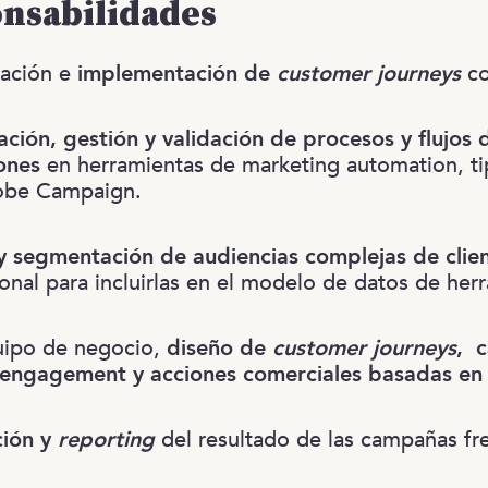
onsabilidades
eación e
implementación de
customer journeys
co
ción, gestión y validación de procesos y flujos 
ones
en herramientas de marketing automation, tip
obe Campaign.
y segmentación de audiencias complejas de clie
ional para incluirlas en el modelo de datos de he
uipo de negocio,
diseño de
customer journeys
, 
 engagement y acciones comerciales basadas en
ción y
reporting
del resultado de las campañas fr