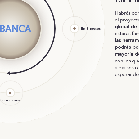
Habrás con
el proyect
global de 
estarás fa
las herram
podrás po
mayoría d
con los que
a día será 
esperando 