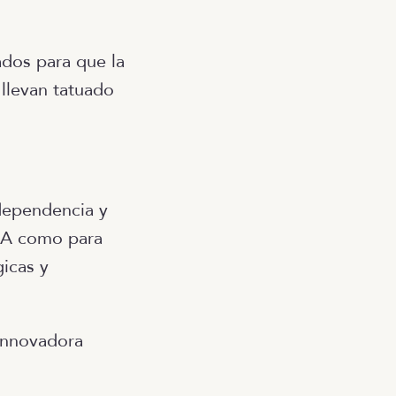
ados para que la
 llevan tatuado
ndependencia y
CA como para
gicas y
 innovadora