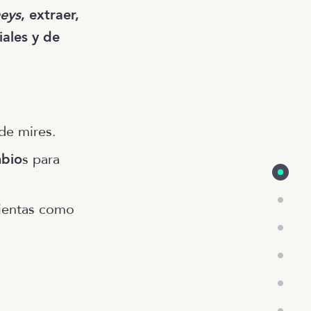
neys
, extraer,
ales y de
de mires.
mbio
s para
mientas como