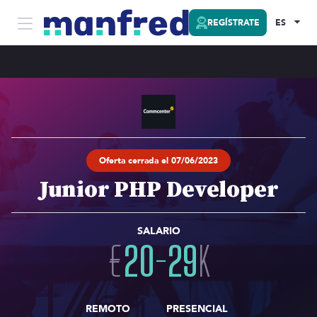
REGÍSTRATE
ES
Oferta cerrada el 07/06/2023
Junior PHP Developer
SALARIO
€
20
-
29
K
REMOTO
PRESENCIAL