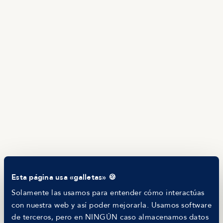
Producto
Ofertas en Telegram
Ofertas
Brújula salarial
Guía de roles
EMPRESAS
Servicios
Calculadora salarial ofertas
HR as a Service
Manfred Daily
Newsletter
Helping companies
RECURSOS
Blog
Tech Career Report
Comparador de Procesos de Selección
Esta página usa «galletas» 🍪
Helping juniors
Hiring report
Solamente las usamos para entender cómo interactúas
MANFRED
con nuestra web y así poder mejorarla. Usamos software
Nosotros
de terceros, pero en NINGÚN caso almacenamos datos
Código ético