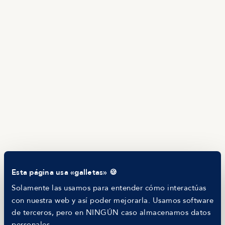
Ofertas en Telegram
Ofertas
Brújula salarial
Guía de roles
EMPRESAS
Servicios
Calculadora salarial ofertas
HR as a Service
Manfred Daily
Newsletter
Helping companies
RECURSOS
Blog
Tech Career Report
Comparador de Procesos de Selección
Esta página usa «galletas» 🍪
Helping juniors
Hiring report
Solamente las usamos para entender cómo interactúas
MANFRED
con nuestra web y así poder mejorarla. Usamos software
Nosotros
de terceros, pero en NINGÚN caso almacenamos datos
Código ético
personales.