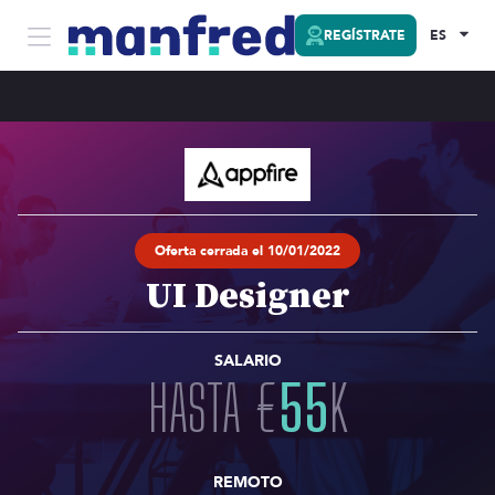
REGÍSTRATE
ES
Oferta cerrada el 10/01/2022
UI Designer
SALARIO
HASTA
€
55
K
REMOTO