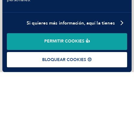
Parte de guerra
Trabajar en Manfred
Si quieres más información, aquí la tienes
©
2026
Manfred Tech S.L.U.
PERMITIR COOKIES 👍
Términos de uso
Política de Privacidad
Cookies
BLOQUEAR COOKIES 😔