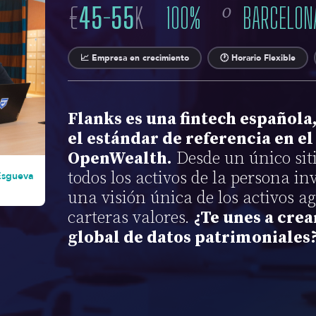
o
€
45
-
55
K
100
%
BARCELON
📈 Empresa en crecimiento
🕐 Horario Flexible
Flanks es una fintech española
el estándar de referencia en e
OpenWealth.
Desde un único sit
todos los activos de la persona 
Esgueva
una visión única de los activos a
carteras valores.
¿Te unes a crea
global de datos patrimoniales?