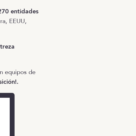
270 entidades
rra, EEUU,
treza
n equipos de
ición!.