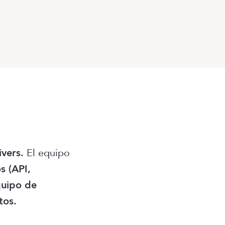
ivers.
El equipo
s (API,
quipo de
tos.