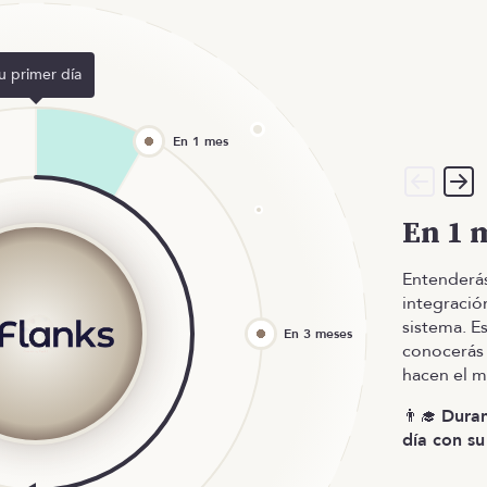
u primer día
En 1 
Entenderás
integració
sistema. E
conocerás 
hacen el m
👨‍🎓
Duran
día con su