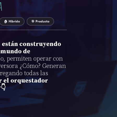
A
🏠 Híbrido
🎯 Producto
, están construyendo
l mundo de
io, permiten operar con
inversora ¿Cómo? Generan
gregando todas las
r el orquestador
👇