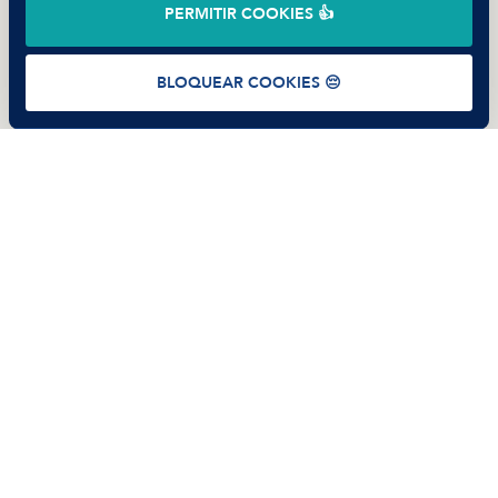
©
2026
Manfred Tech S.L.U.
PERMITIR COOKIES 👍
Términos de uso
Política de Privacidad
Cookies
BLOQUEAR COOKIES 😔