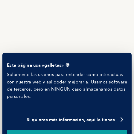
Servicios
Calculadora salarial ofertas
HR as a Service
Manfred Daily
Newsletter
Helping companies
RECURSOS
Blog
Tech Career Report
Comparador de Procesos de Selección
Esta página usa «galletas» 🍪
Helping juniors
Hiring report
Solamente las usamos para entender cómo interactúas
MANFRED
con nuestra web y así poder mejorarla. Usamos software
Nosotros
de terceros, pero en NINGÚN caso almacenamos datos
Código ético
personales.
Parte de guerra
Trabajar en Manfred
Si quieres más información, aquí la tienes