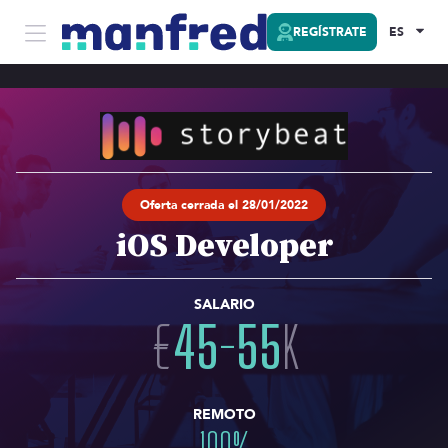
REGÍSTRATE
ES
Oferta cerrada el 28/01/2022
iOS Developer
SALARIO
€
45
-
55
K
REMOTO
100
%