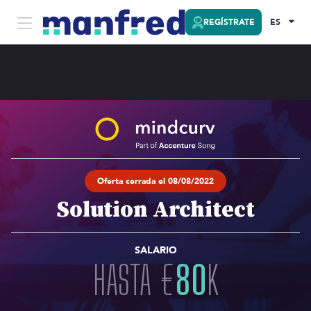
REGÍSTRATE
ES
Oferta cerrada el 08/08/2022
Solution Architect
SALARIO
HASTA
€
80
K