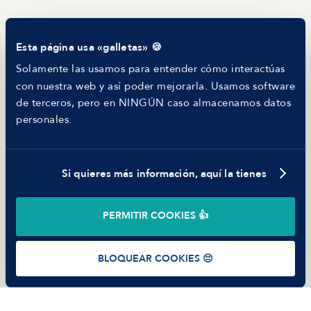
Blog
Tech Career Report
Comparador de Procesos de Selección
Esta página usa «galletas» 🍪
Helping juniors
Hiring report
Solamente las usamos para entender cómo interactúas
MANFRED
con nuestra web y así poder mejorarla. Usamos software
Nosotros
de terceros, pero en NINGÚN caso almacenamos datos
Código ético
personales.
Parte de guerra
Trabajar en Manfred
Si quieres más información, aquí la tienes
©
2026
Manfred Tech S.L.U.
PERMITIR COOKIES 👍
Términos de uso
Política de Privacidad
Cookies
BLOQUEAR COOKIES 😔