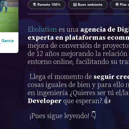
🌎 Remoto 100%
🙌 Buen ambiente
🧭 Plan
Ebolution
es una
agencia de Di
experta en plataformas ecom
 García
mejora de conversión de proyecto
T
de 12 años mejorando la relación 
entorno online, facilitando su tr
Llega el momento de
seguir cre
cosas iguales de bien y para ell
en ingeniería ¿Quieres ser tú el/
Developer
que esperan?.👍
¡Pues sigue leyendo! 👇