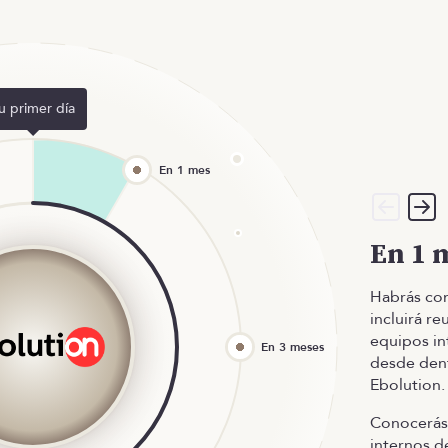
u primer día
En 1 
Habrás co
incluirá re
equipos in
desde dent
Ebolution.
Conocerás
internos de