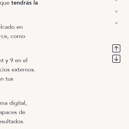
o que
tendrás la
olcado en
erce, como
t y 9 en el
ios externos.
n tus
ma digital,
capaces de
esultados.