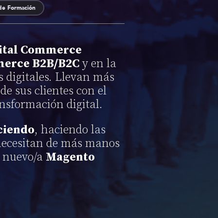
 de Formación
gital Commerce
merce B2B/B2C
y en la
s digitales. Llevan más
de sus clientes con el
ansformación digital.
ciendo
, haciendo las
o necesitan de más manos
la nuevo/a
Magento