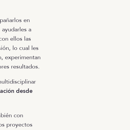
mpañarlos en
 ayudarles a
on ellos las
ón, lo cual les
n, experimentan
ores resultados.
ltidisciplinar
eación desde
mbién con
los proyectos