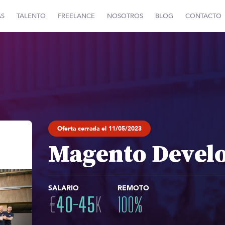
AS
TALENTO
FREELANCE
NOSOTROS
BLOG
CONTACTO
Oferta cerrada el 11/05/2023
Magento Devel
SALARIO
REMOTO
€
40
-
45
K
100
%