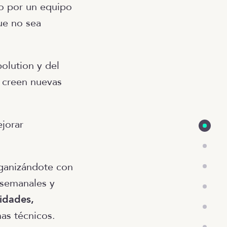
o por un equipo
ue no sea
olution y del
e creen nuevas
jorar
rganizándote con
 semanales y
idades,
as técnicos.