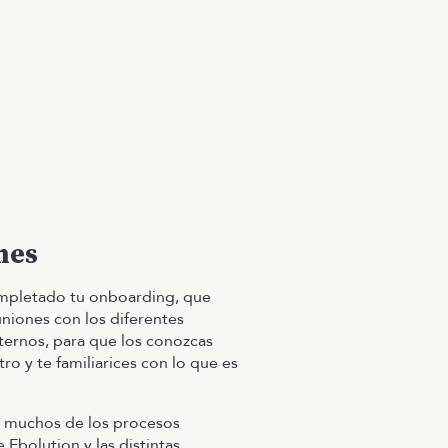
mes
mpletado tu onboarding, que
uniones con los diferentes
ternos, para que los conozcas
ro y te familiarices con lo que es
 muchos de los procesos
 Ebolution y las distintas