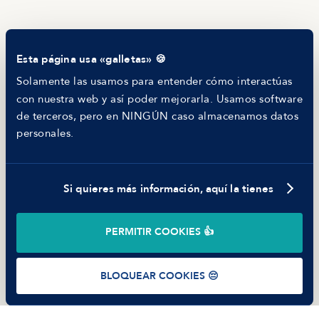
Blog
Tech Career Report
Comparador de Procesos de Selección
Esta página usa «galletas» 🍪
Helping juniors
Hiring report
Solamente las usamos para entender cómo interactúas
MANFRED
con nuestra web y así poder mejorarla. Usamos software
Nosotros
de terceros, pero en NINGÚN caso almacenamos datos
Código ético
personales.
Parte de guerra
Trabajar en Manfred
Si quieres más información, aquí la tienes
©
2026
Manfred Tech S.L.U.
PERMITIR COOKIES 👍
Términos de uso
Política de Privacidad
Cookies
BLOQUEAR COOKIES 😔