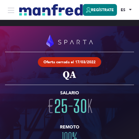
REGÍSTRATE
ES
Oferta cerrada el 17/03/2022
QA
SALARIO
€
25
-
30
K
REMOTO
100
%