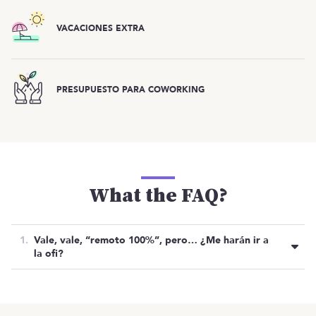
VACACIONES EXTRA
PRESUPUESTO PARA COWORKING
What the FAQ?
Vale, vale, “remoto 100%”, pero… ¿Me harán ir a
la ofi?
NO. El equipo va desde Córdoba a Londres
pasando por Valencia y Salamanca.
Oferta cerrada
OTRAS OFERTAS
Listado de ofertas
MENÚ