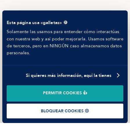
Blog
Tech Career Report
Comparador de Procesos de Selección
Esta página usa «galletas» 🍪
Helping juniors
Hiring report
Solamente las usamos para entender cómo interactúas
MANFRED
con nuestra web y así poder mejorarla. Usamos software
Nosotros
de terceros, pero en NINGÚN caso almacenamos datos
Código ético
personales.
Parte de guerra
Trabajar en Manfred
Si quieres más información, aquí la tienes
©
2026
Manfred Tech S.L.U.
PERMITIR COOKIES 👍
Términos de uso
Política de Privacidad
Cookies
BLOQUEAR COOKIES 😔