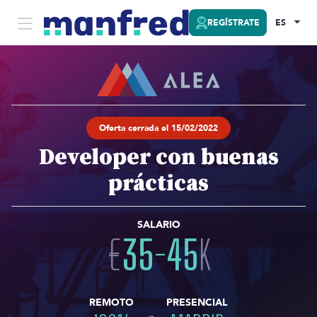
REGÍSTRATE
ES
Oferta cerrada el 15/02/2022
Developer con buenas
prácticas
SALARIO
€
35
-
45
K
REMOTO
PRESENCIAL