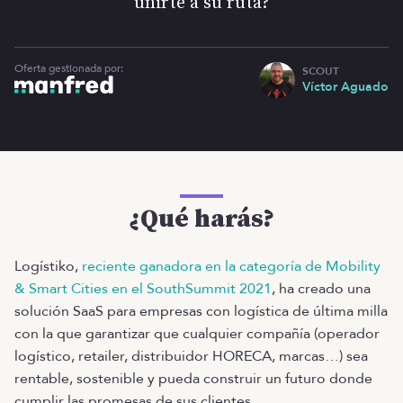
unirte a su ruta?
Oferta gestionada por:
SCOUT
Víctor Aguado
¿Qué harás?
Logístiko,
reciente ganadora en la categoría de Mobility
& Smart Cities en el SouthSummit 2021
, ha creado una
solución SaaS para empresas con logística de última milla
con la que garantizar que cualquier compañía (operador
logístico, retailer, distribuidor HORECA, marcas…) sea
rentable, sostenible y pueda construir un futuro donde
cumplir las promesas de sus clientes.