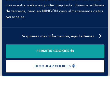
MANFRED
con nuestra web y así poder mejorarla. Usamos software
Nosotros
de terceros, pero en NINGÚN caso almacenamos datos
Código ético
personales.
Parte de guerra
Trabajar en Manfred
Si quieres más información, aquí la tienes
©
2026
Manfred Tech S.L.U.
PERMITIR COOKIES 👍
Términos de uso
Política de Privacidad
Cookies
BLOQUEAR COOKIES 😔