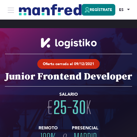
REGÍSTRATE
ES
Oferta cerrada el 09/12/2021
Junior Frontend Developer
SALARIO
€
25
-
30
K
REMOTO
PRESENCIAL
o