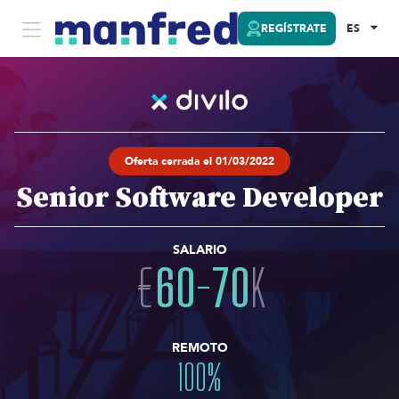
REGÍSTRATE
ES
Oferta cerrada el 01/03/2022
Senior Software Developer
SALARIO
€
60
-
70
K
REMOTO
100
%