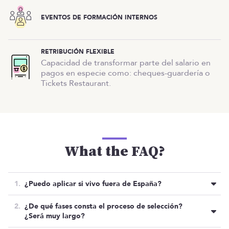
EVENTOS DE FORMACIÓN INTERNOS
RETRIBUCIÓN FLEXIBLE
Capacidad de transformar parte del salario en
pagos en especie como: cheques-guardería o
Tickets Restaurant.
What the FAQ?
¿Puedo aplicar si vivo fuera de España?
Sí, aunque siempre y cuando tengas pasaporte de
¿De qué fases consta el proceso de selección?
la Unión Europea y tengas todo en regla para tener
¿Será muy largo?
un contrato de trabajo español… Por temas