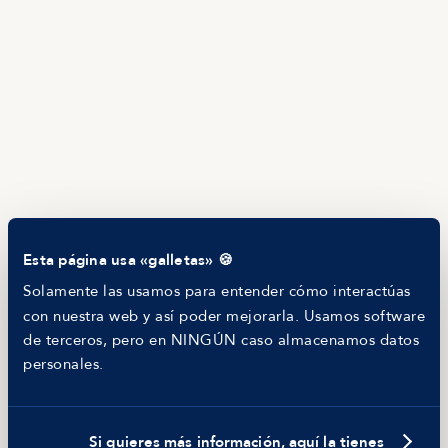
Guía de roles
EMPRESAS
Servicios
Calculadora salarial ofertas
HR as a Service
Manfred Daily
Newsletter
Helping companies
RECURSOS
Blog
Tech Career Report
Comparador de Procesos de Selección
Esta página usa «galletas» 🍪
Helping juniors
Hiring report
Solamente las usamos para entender cómo interactúas
MANFRED
con nuestra web y así poder mejorarla. Usamos software
Nosotros
de terceros, pero en NINGÚN caso almacenamos datos
Código ético
personales.
Parte de guerra
Trabajar en Manfred
Si quieres más información, aquí la tienes