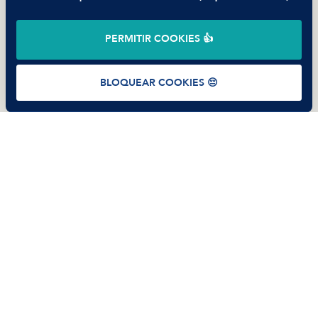
©
2026
Manfred Tech S.L.U.
PERMITIR COOKIES 👍
Términos de uso
Política de Privacidad
Cookies
BLOQUEAR COOKIES 😔