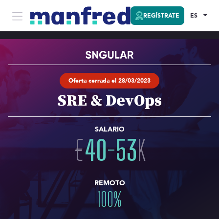
REGÍSTRATE
ES
Oferta cerrada el 28/03/2023
SRE & DevOps
SALARIO
€
40
-
53
K
REMOTO
100
%