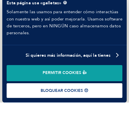
Esta página usa «galletas» 🍪
Helping juniors
Hiring report
Solamente las usamos para entender cómo interactúas
MANFRED
con nuestra web y así poder mejorarla. Usamos software
Nosotros
de terceros, pero en NINGÚN caso almacenamos datos
Código ético
personales.
Parte de guerra
Trabajar en Manfred
Si quieres más información, aquí la tienes
©
2026
Manfred Tech S.L.U.
PERMITIR COOKIES 👍
Términos de uso
Política de Privacidad
Cookies
BLOQUEAR COOKIES 😔