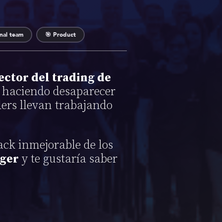
onal team
🎯 Product
ector del trading de
haciendo desaparecer
aders llevan trabajando
ack inmejorable de los
ger
y te gustaría saber