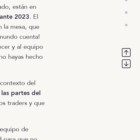
ado, están en
rante 2023
. El
n la mesa, que
 mundo cuenta!
cer y al equipo
 no hayas hecho
contexto del
las partes del
os traders y que
 equipo de
ad para que no