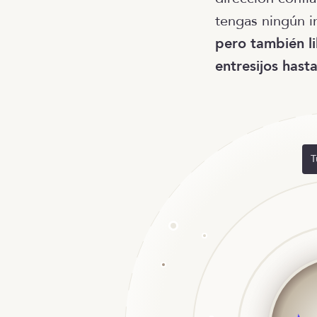
tengas ningún i
pero también li
entresijos hast
T