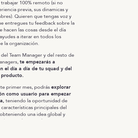
trabajar 100% remoto (si no
eriencia previa, sus dinamicas y
bres). Quieren que tengas voz y
e entregues tu feedback sobre la
 hacen las cosas desde el día
 ayudes a iterar en todos los
e la organización.
del Team Manager y del resto de
anagers,
te empezarás a
n el día a día de tu squad y del
 producto.
ste primer mes, podrás
explorar
ción como usuario para empezar
a,
teniendo la oportunidad de
características principales del
obteniendo una idea global y
do con el equipo las cosas que
do detectar. En este camino, el
 acompañará para que empieces a