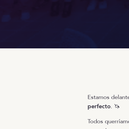
Estamos delant
perfecto
. 🦄
Todos querríamo