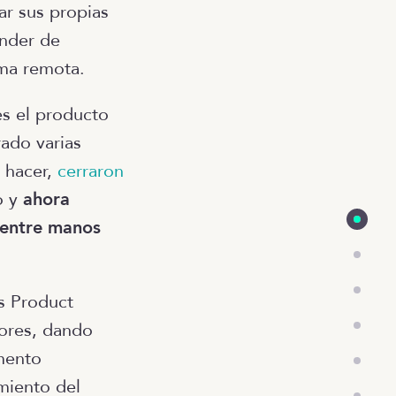
ar sus propias
ender de
rma remota.
s el producto
rado varias
 hacer,
cerraron
o y
ahora
 entre manos
s Product
ores, dando
mento
miento del