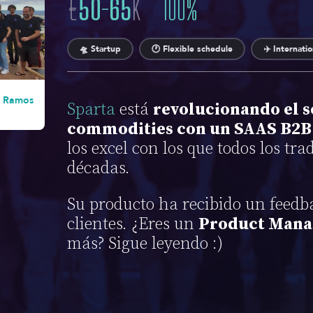
€
50
-
65
K
100
%
🛸 Startup
🕐 Flexible schedule
✈️ Internati
a Ramos
Sparta
está
revolucionando el s
commodities con un SAAS B2B
los excel con los que todos los tr
décadas.
Su producto ha recibido un feedb
clientes. ¿Eres un
Product Mana
más? Sigue leyendo :)