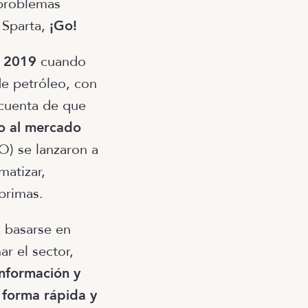
 problemas
 Sparta,
¡Go!
n 2019
cuando
de petróleo, con
 cuenta de que
do al mercado
O) se lanzaron a
matizar,
primas.
a basarse en
ar el sector,
información y
 forma rápida y