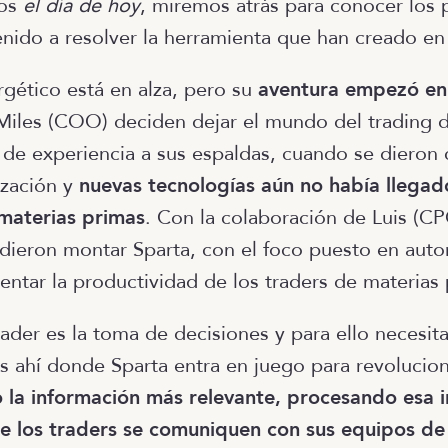
ros
el día de hoy
, miremos atrás para conocer los
enido a resolver la herramienta que han creado en
gético está en alza, pero su
aventura empezó e
Miles (COO) deciden dejar el mundo del trading 
de experiencia a sus espaldas, cuando se dieron
lización y
nuevas tecnologías aún no había llega
 materias primas
. Con la colaboración de Luis (CP
cidieron montar Sparta, con el foco puesto en auto
entar la productividad de los traders de materias 
rader es la toma de decisiones y para ello necesit
Es ahí donde Sparta entra en juego para revolucion
 la información más relevante, procesando esa 
e los traders se comuniquen con sus equipos de