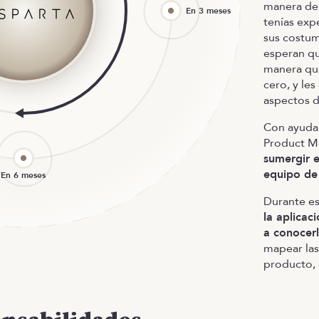
manera de 
tenías exp
sus costum
esperan qu
manera que
cero, y les
aspectos d
Con ayuda 
Product M
sumergir e
equipo de
Durante e
la aplica
a conocerl
mapear las 
producto, 
compartien
hayas podi
equipo te