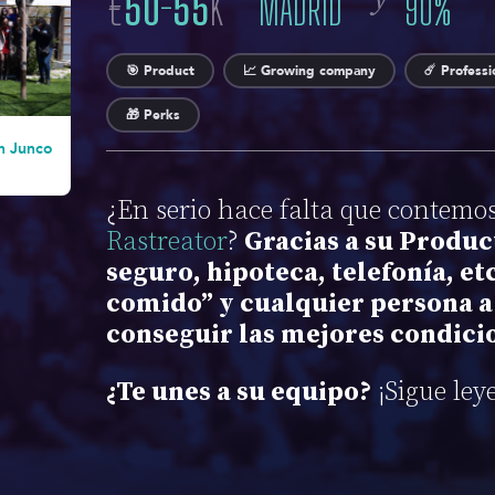
€
50
-
55
K
MADRID
90
%
🎯 Product
📈 Growing company
☄️ Profess
🎁 Perks
 Junco
¿En serio hace falta que contemo
Rastreator
?
Gracias a su Produc
seguro, hipoteca, telefonía, et
comido” y cualquier persona a
conseguir las mejores condici
¿Te unes a su equipo?
¡Sigue ley