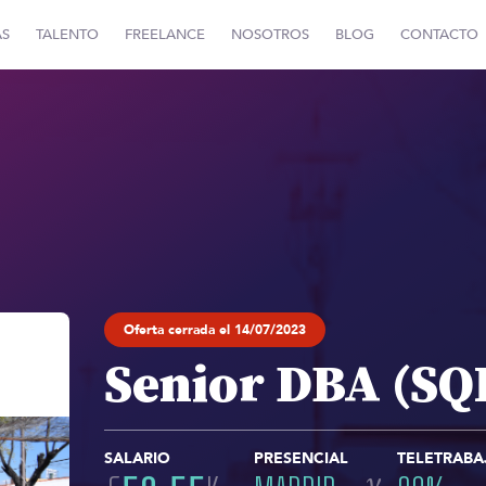
AS
TALENTO
FREELANCE
NOSOTROS
BLOG
CONTACTO
Oferta cerrada el 14/07/2023
Senior DBA (SQ
SALARIO
PRESENCIAL
TELETRABA
y