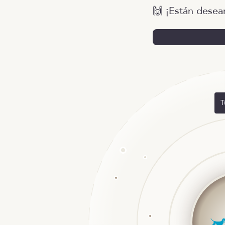
🙌 ¡Están desea
T