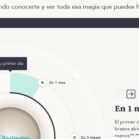
ndo conocerte y ver toda esa magia que puedes h
u primer día
En 1 
El primer 
brazos abi
manos**.*