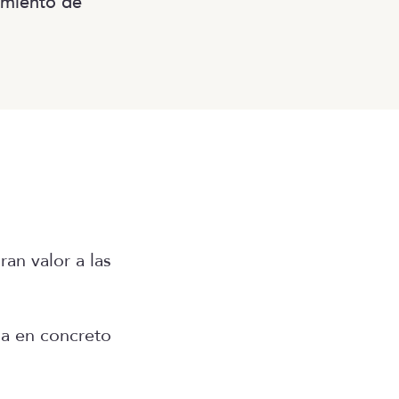
imiento de
an valor a las
na en concreto