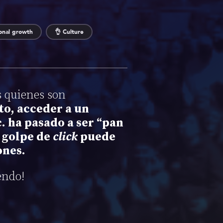
ional growth
👌 Culture
s quienes son
to, acceder a un
c. ha pasado a ser “pan
 golpe de
click
puede
ones.
endo!