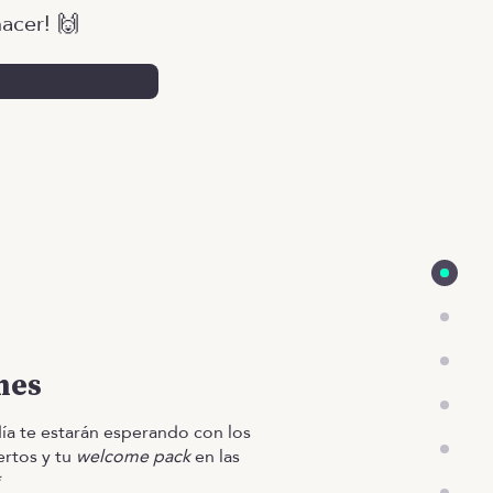
acer! 🙌
mes
día te estarán esperando con los
ertos y tu
welcome pack
en las
*