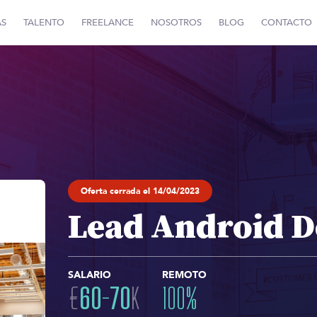
AS
TALENTO
FREELANCE
NOSOTROS
BLOG
CONTACTO
Oferta cerrada el 14/04/2023
Lead Android D
SALARIO
REMOTO
€
60
-
70
K
100
%