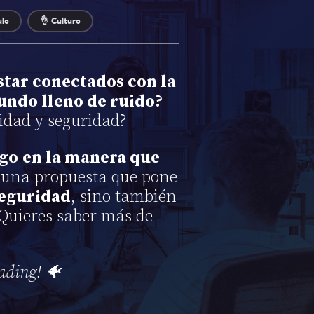
ule
👌 Culture
estar conectados con la
undo lleno de ruido?
cidad y seguridad?
ego
en la manera que
una propuesta que pone
seguridad
, sino también
¿Quieres saber más de
eading! 🐠