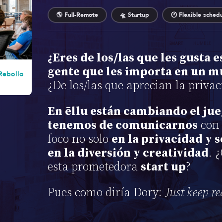
🌎 Full-Remote
🛸 Startup
🕐 Flexible sched
¿Eres de los/las que les gusta 
gente que les importa en un m
Rebollo
¿De los/las que aprecian la priva
En ēllu están cambiando el ju
tenemos de comunicarnos
con 
foco no solo
en la privacidad y 
en la diversión y creatividad
. 
esta prometedora
start up
?
Pues como diría Dory:
Just keep r