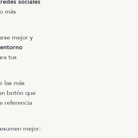
redes sociales
lo más
arse mejor y
 entorno
ara tus
e las más
 un botón que
e referencia
resumen mejor: