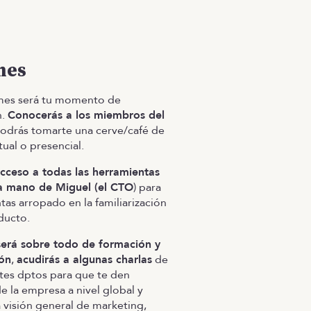
mes
 mes será tu momento de
n.
Conocerás a los miembros del
odrás tomarte una cerve/café de
tual o presencial.
cceso a todas las herramientas
la mano de Miguel (el CTO
) para
tas arropado en la familiarización
oducto.
será sobre todo de formación y
ión
,
acudirás a algunas charlas
de
ntes dptos para que te den
e la empresa a nivel global y
 visión general de marketing,