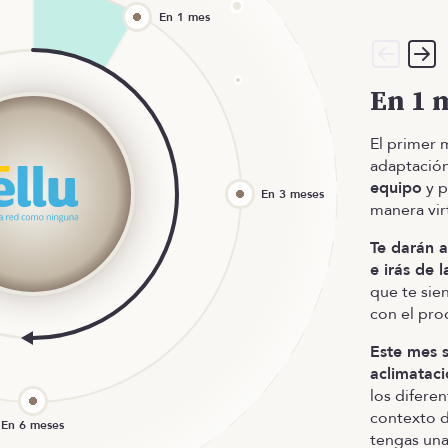
En 1 
El primer
adaptació
equipo
y p
manera vir
Te darán a
e irás de 
que te sien
con el pr
Este mes 
aclimatac
los difere
contexto d
tengas una