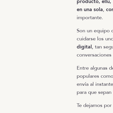
producto, ēllu,
en una sola
,
co
importante.
Son un equipo q
cuidarse los uno
digital
, tan seg
conversaciones 
Entre algunas d
populares como 
envía al instant
para que sepan 
Te dejamos por 