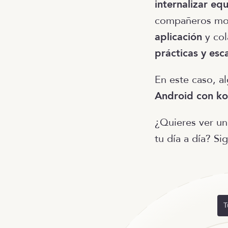
internalizar eq
compañeros mob
aplicación
y col
prácticas y esc
En este caso, al
Android con kot
¿Quieres ver un
tu día a día? Si
T