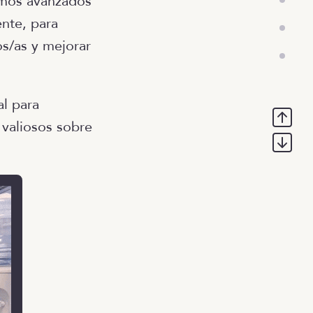
tmos avanzados
nte, para
os/as y mejorar
l para
 valiosos sobre