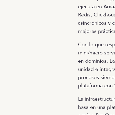
ejecuta en
Amaz
Redis, Clickhou
asincrónicos y 
mejores práctic
Con lo que resp
mini/micro serv
en dominios. La
unidad e integr
procesos siempr
plataforma con 
La infraestructu
basa en una pla