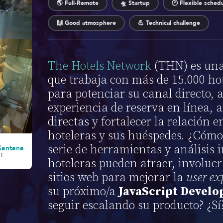
🌎 Full-Remote
🛸 Startup
🕐 Flexible sched
🙌 Good atmosphere
💪 Technical challenge
The Hotels Network
(THN) es una
que trabaja con más de 15.000 ho
para potenciar su canal directo, 
experiencia de reserva en línea, 
directas y fortalecer la relación 
hoteleras y sus huéspedes. ¿Cóm
serie de herramientas y análisis 
Santana
T
hoteleras pueden atraer, involucr
sitios web para mejorar la
user ex
su próximo/a
JavaScript Develo
seguir escalando su producto? ¿Sí?