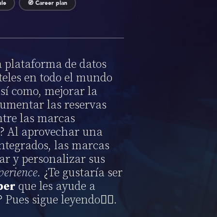
ule
🧭 Career plan
 plataforma de datos
teles en todo el mundo
así como, mejorar la
aumentar las reservas
entre las marcas
o? Al aprovechar una
integrados, las marcas
ar y personalizar sus
perience
. ¿Te gustaría ser
per
que les ayude a
 Pues sigue leyendo👇🏻.