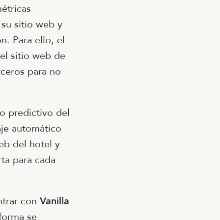
métricas
su sitio web y
n. Para ello, el
el sitio web de
erceros para no
o predictivo del
aje automático
eb del hotel y
rta para cada
ntrar con
Vanilla
aforma se