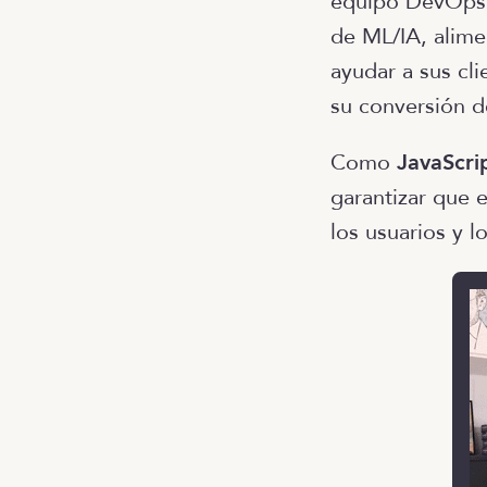
equipo DevOps /
de ML/IA, alime
ayudar a sus cl
su conversión d
Como
JavaScri
garantizar que 
los usuarios y l