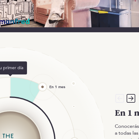
u primer día
En 1 
Conocerás 
a todas la