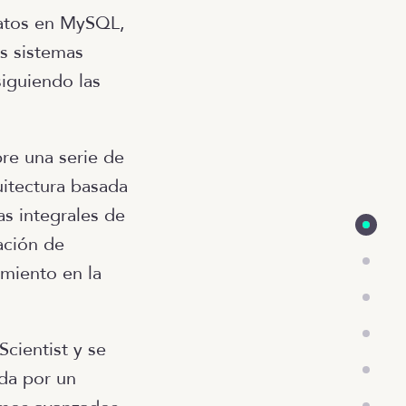
atos en MySQL,
s sistemas
siguiendo las
re una serie de
itectura basada
s integrales de
ación de
imiento en la
Scientist y se
da por un