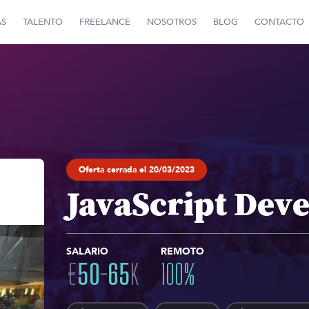
AS
TALENTO
FREELANCE
NOSOTROS
BLOG
CONTACTO
Oferta cerrada el 20/03/2023
JavaScript Dev
SALARIO
REMOTO
€
50
-
65
K
100
%