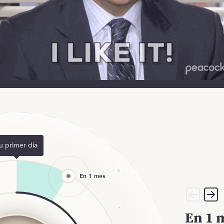
u primer día
En 1 