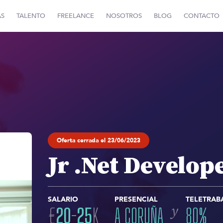
AS
TALENTO
FREELANCE
NOSOTROS
BLOG
CONTACTO
Oferta cerrada el 23/06/2023
Jr .Net Develop
SALARIO
PRESENCIAL
TELETRAB
y
€
20
-
25
K
A CORUÑA
80
%