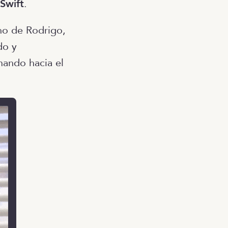
Swift
.
ano de Rodrigo,
do y
mando hacia el