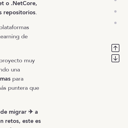
et o .NetCore,
 repositorios
.
 plataformas
Learning de
 proyecto muy
ando una
omas
para
más puntera que
 de migrar ✈ a
 retos, este es