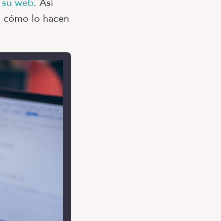
e su web
. Así
, cómo lo hacen