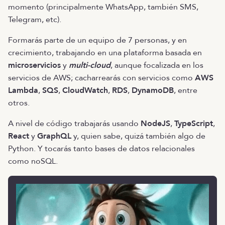
momento (principalmente WhatsApp, también SMS,
Telegram, etc).
Formarás parte de un equipo de 7 personas, y en
crecimiento, trabajando en una plataforma basada en
microservicios
y
multi-cloud
, aunque focalizada en los
servicios de AWS; cacharrearás con servicios como
AWS
Lambda
,
SQS
,
CloudWatch
,
RDS
,
DynamoDB
, entre
otros.
A nivel de código trabajarás usando
NodeJS
,
TypeScript
,
React
y
GraphQL
y, quien sabe, quizá también algo de
Python. Y tocarás tanto bases de datos relacionales
como noSQL.