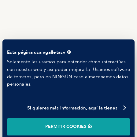
HR as a Service
Manfred Daily
Newsletter
Helping companies
RECURSOS
Blog
Tech Career Report
Comparador de Procesos de Selección
Esta página usa «galletas» 🍪
Helping juniors
Hiring report
Solamente las usamos para entender cómo interactúas
MANFRED
con nuestra web y así poder mejorarla. Usamos software
Nosotros
de terceros, pero en NINGÚN caso almacenamos datos
Código ético
personales.
Parte de guerra
Trabajar en Manfred
Si quieres más información, aquí la tienes
©
2026
Manfred Tech S.L.U.
PERMITIR COOKIES 👍