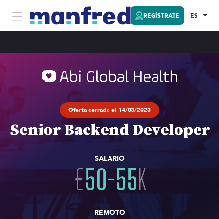
REGÍSTRATE
ES
Oferta cerrada el 14/03/2023
Senior Backend Developer
SALARIO
€
50
-
55
K
REMOTO