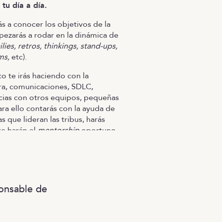
tu día a día.
 a conocer los objetivos de la
pezarás a rodar en la dinámica de
ilies, retros, thinkings, stand-ups,
ms,
etc).
o te irás haciendo con la
ra, comunicaciones, SDLC,
ias con otros equipos, pequeñas
ra ello contarás con la ayuda de
s que lideran las tribus, harás
te harán el
mentorship
oportuno.
 con pequeñas tareas
, con la
equipo, para poco a poco ir
otros retos más ambiciosos.
onsable de