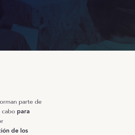
forman parte de
 a cabo
para
r
ción de los