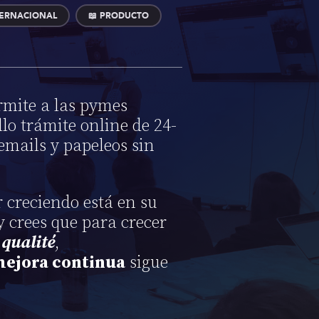
TERNACIONAL
📖 PRODUCTO
rmite a las pymes
lo trámite online de 24-
emails y papeleos sin
r creciendo está en su
 y crees que para crecer
n
qualité
,
ejora continua
sigue