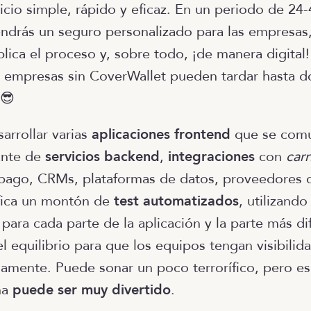
icio simple, rápido y eficaz. En un periodo de 24
ndrás un seguro personalizado para las empresas, 
plica el proceso y, sobre todo, ¡de manera digital
 empresas sin CoverWallet pueden tardar hasta 
 😎
arrollar varias
aplicaciones frontend
que se comu
ante de
servicios backend
,
integraciones
con
carr
 pago, CRMs, plataformas de datos, proveedores
ifica un montón de
test automatizados
, utilizando
ara cada parte de la aplicación y la parte más dif
l equilibrio para que los equipos tengan visibilid
damente. Puede sonar un poco terrorífico, pero es
ha
puede ser muy divertido
.