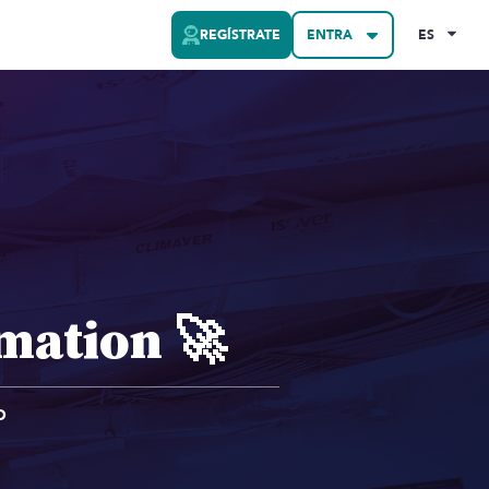
REGÍSTRATE
ENTRA
ES
mation 🚀
O