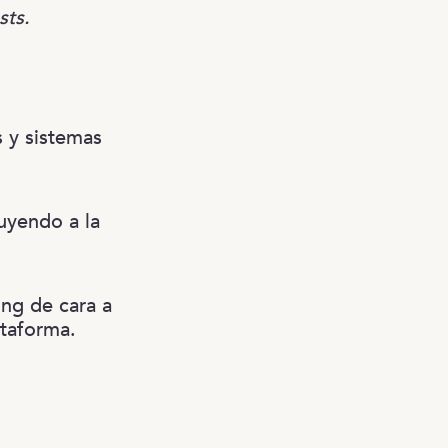
sts.
 y sistemas
uyendo a la
ing de cara a
ataforma.