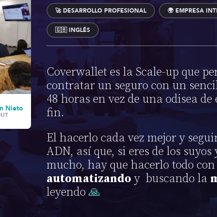
🚀 DESARROLLO PROFESIONAL
🌍 EMPRESA IN
🇬🇧 INGLÉS
Coverwallet es la Scale-up que pe
contratar un seguro con un sencil
48 horas en vez de una odisea de 
n Nieto
fin.
OUT
El hacerlo cada vez mejor y segui
ADN, así que, si eres de los suyos
mucho, hay que hacerlo todo co
automatizando
y buscando la
m
leyendo
🙏