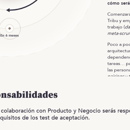
cómo será 
Comenzarás
Tribu y em
trabajo (
da
meta-scru
Poco a poc
arquitectu
dependenc
tareas… pa
las persona
pairings
y 
Empezarás
onsabilidades
ayuda del 
asumiendo 
 colaboración con Producto y Negocio serás resp
equisitos de los test de aceptación.