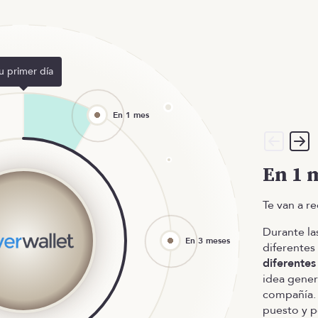
u primer día
En 1 
Te van a re
Durante la
diferentes
diferente
idea gener
compañía. 
puesto y 