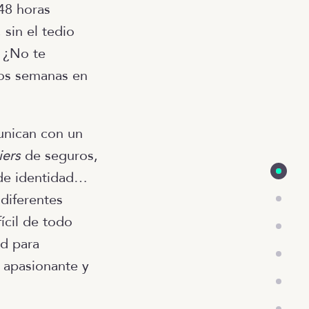
-48 horas
sin el tedio
! ¿No te
dos semanas en
nican con un
iers
de seguros,
 de identidad…
 diferentes
ícil de todo
ad para
 apasionante y