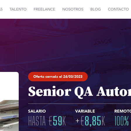
AS
TALENTO
FREELANCE
NOSOTROS
BLOG
CONTACTO
Oferta cerrada el 24/03/2023
Senior QA Auto
SALARIO
VARIABLE
REMOT
HASTA
€
59
K
+
€
8,85
K
100
%