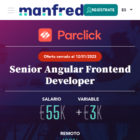
REGÍSTRATE
ES
Oferta cerrada el 12/01/2023
Senior Angular Frontend
Developer
SALARIO
VARIABLE
€
55
K
+
€
3
K
REMOTO