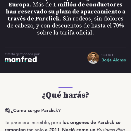
Europa
. Más de
1 millón de conductores
han reservado su plaza de aparcamiento a
través de Parclick
. Sin rodeos, sin dolores
de cabeza, y con descuentos de hasta el 70%
sobre la tarifa oficial.
Oferta gestionada por:
SCOUT
Borja Alonso
¿Qué harás?
🤔 ¿Cómo surge Parclick?
Te parecerá increíble, pero
los orígenes de Parclick se
remontan
tan solo
a 2011
.
Nació como un
Business Plan