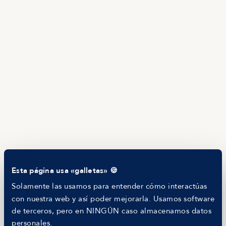
Ofertas en Telegram
Ofertas
Brújula salarial
Guía de roles
EMPRESAS
Servicios
Calculadora salarial ofertas
HR as a Service
Manfred Daily
Newsletter
Helping companies
RECURSOS
Blog
Tech Career Report
Comparador de Procesos de Selección
Esta página usa «galletas» 🍪
Helping juniors
Hiring report
Solamente las usamos para entender cómo interactúas
MANFRED
con nuestra web y así poder mejorarla. Usamos software
Nosotros
de terceros, pero en NINGÚN caso almacenamos datos
Código ético
personales.
Parte de guerra