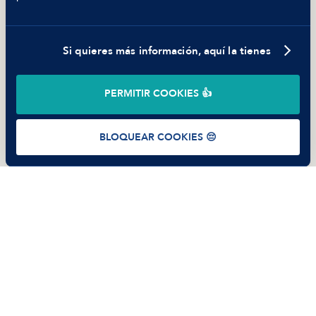
Trabajar en Manfred
Si quieres más información, aquí la tienes
©
2026
Manfred Tech S.L.U.
PERMITIR COOKIES 👍
Términos de uso
Política de Privacidad
Cookies
BLOQUEAR COOKIES 😔