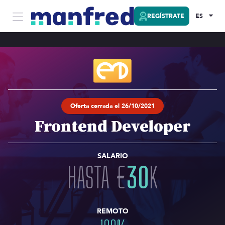
REGÍSTRATE
ES
Oferta cerrada el 26/10/2021
Frontend Developer
SALARIO
HASTA
€
30
K
REMOTO