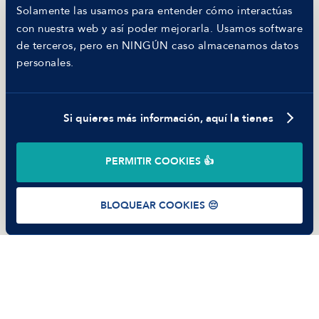
Hiring report
Solamente las usamos para entender cómo interactúas
MANFRED
con nuestra web y así poder mejorarla. Usamos software
Nosotros
de terceros, pero en NINGÚN caso almacenamos datos
Código ético
personales.
Parte de guerra
Trabajar en Manfred
Si quieres más información, aquí la tienes
©
2026
Manfred Tech S.L.U.
PERMITIR COOKIES 👍
Términos de uso
Política de Privacidad
Cookies
BLOQUEAR COOKIES 😔