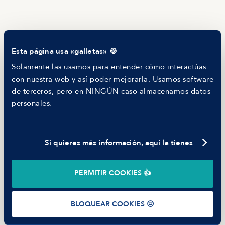
RECURSOS
Blog
Tech Career Report
Comparador de Procesos de Selección
Esta página usa «galletas» 🍪
Helping juniors
Hiring report
Solamente las usamos para entender cómo interactúas
MANFRED
con nuestra web y así poder mejorarla. Usamos software
Nosotros
de terceros, pero en NINGÚN caso almacenamos datos
Código ético
personales.
Parte de guerra
Trabajar en Manfred
Si quieres más información, aquí la tienes
©
2026
Manfred Tech S.L.U.
PERMITIR COOKIES 👍
Términos de uso
Política de Privacidad
Cookies
BLOQUEAR COOKIES 😔