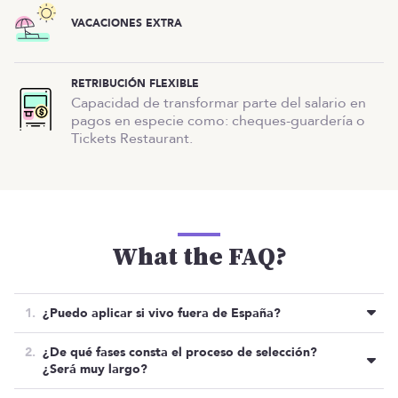
VACACIONES EXTRA
RETRIBUCIÓN FLEXIBLE
Capacidad de transformar parte del salario en
pagos en especie como: cheques-guardería o
Tickets Restaurant.
What the FAQ?
¿Puedo aplicar si vivo fuera de España?
Si no estás dispuesto a mudarte, la respuesta es
¿De qué fases consta el proceso de selección?
NO, necesitan una persona que pueda ir a sus
¿Será muy largo?
oficinas de Madrid dos días a la semana
La verdad es que necesitan cubrir la posición lo