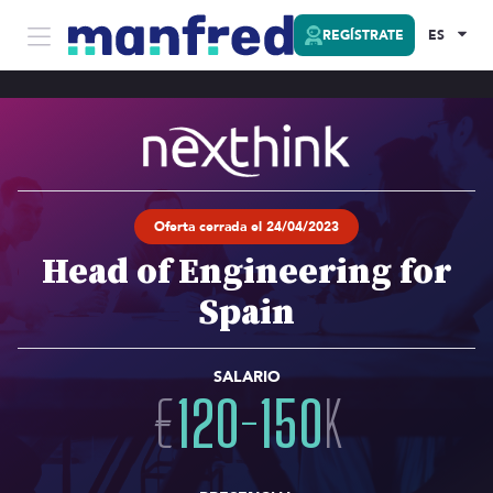
REGÍSTRATE
ES
Oferta cerrada el 24/04/2023
Head of Engineering for
Spain
SALARIO
€
120
-
150
K