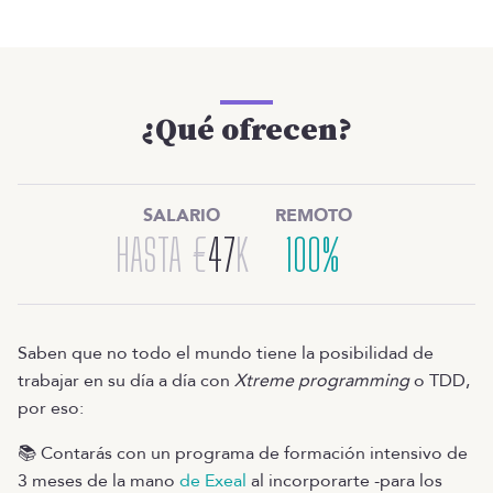
¿Qué ofrecen?
SALARIO
REMOTO
HASTA
€
47
K
100%
Saben que no todo el mundo tiene la posibilidad de
trabajar en su día a día con
Xtreme programming
o TDD,
por eso:
📚 Contarás con un programa de formación intensivo de
3 meses de la mano
de Exeal
al incorporarte -para los