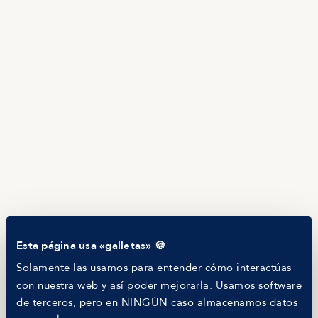
Producto
Ofertas en Telegram
Ofertas
Brújula salarial
Guía de roles
EMPRESAS
Servicios
Calculadora salarial ofertas
HR as a Service
Manfred Daily
Newsletter
Helping companies
RECURSOS
Blog
Tech Career Report
Comparador de Procesos de Selección
Esta página usa «galletas» 🍪
Helping juniors
Hiring report
Solamente las usamos para entender cómo interactúas
MANFRED
con nuestra web y así poder mejorarla. Usamos software
Nosotros
de terceros, pero en NINGÚN caso almacenamos datos
Código ético