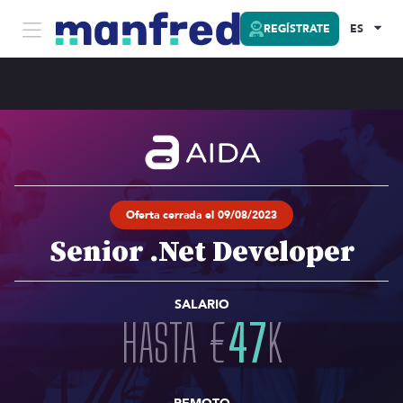
REGÍSTRATE
ES
Oferta cerrada el 09/08/2023
Senior .Net Developer
SALARIO
HASTA
€
47
K