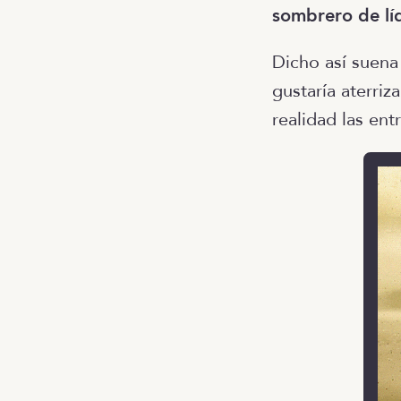
sombrero de lí
Dicho así suena
gustaría aterriz
realidad las ent