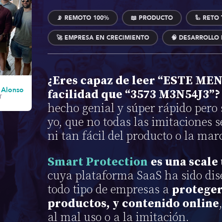
📡 REMOTO 100%
📖 PRODUCTO
🦾 RETO
🚀 EMPRESA EN CRECIMIENTO
🧠 DESARROLLO
¿Eres capaz de leer “ESTE ME
 Alonso
facilidad que “3573 M3N54J3”?
T
hecho genial y súper rápido pero s
yo, que no todas las imitaciones 
ni tan fácil del producto o la mar
Smart Protection
es una scale
cuya plataforma SaaS ha sido di
todo tipo de empresas a
protege
productos, y contenido online
al mal uso o a la imitación.