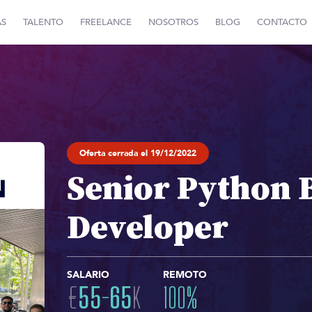
AS
TALENTO
FREELANCE
NOSOTROS
BLOG
CONTACTO
Oferta cerrada el 19/12/2022
Senior Python 
Developer
SALARIO
REMOTO
€
55
-
65
K
100
%