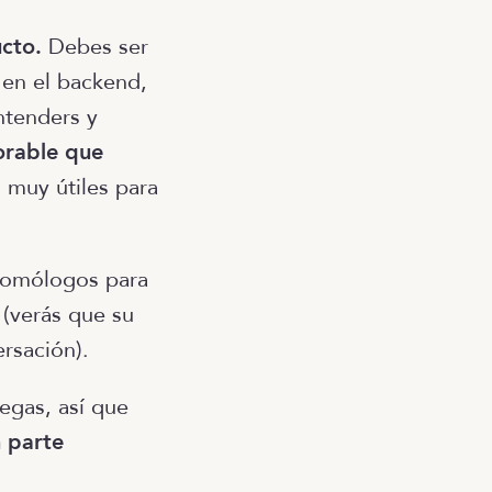
cto.
Debes ser
 en el backend,
ntenders y
orable que
 muy útiles para
 homólogos para
(verás que su
ersación).
egas, así que
n parte