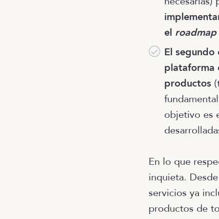
necesarias) 
implementar
el
roadmap
El segundo 
plataforma q
productos
(
fundamentalm
objetivo es 
desarrollada
En lo que respe
inquieta. Desde
servicios ya inc
productos de tod