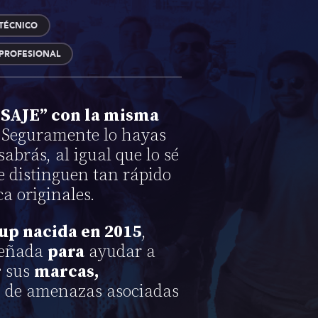
 TÉCNICO
 PROFESIONAL
NSAJE” con la misma
Seguramente lo hayas
abrás, al igual que lo sé
se distinguen tan rápido
ca originales.
 up nacida en 2015
,
señada
para
ayudar a
r
sus
marcas,
, de amenazas asociadas