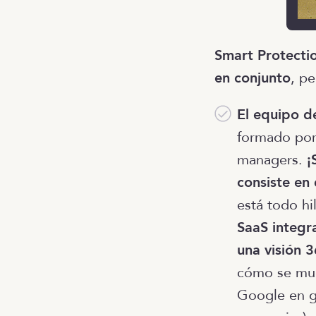
Smart Protecti
en conjunto
, p
El equipo d
formado por 
managers.
¡
consiste en 
está todo hi
SaaS integra
una visión 
cómo se muev
Google en ge