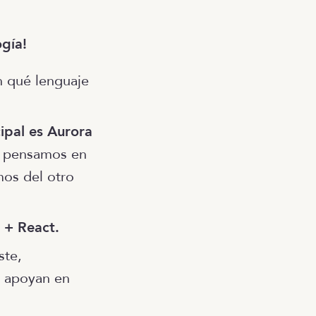
gía!
n qué lenguaje
cipal es Aurora
i pensamos en
mos del otro
 + React.
ste,
e apoyan en