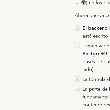
→ 🌍) en los qu
Ahora que ya c
El backend 
está escrito
Tienen vari
PostgreSQL
bases de dat
lado).
La fórmula 
La parte de
fundamental
contendores