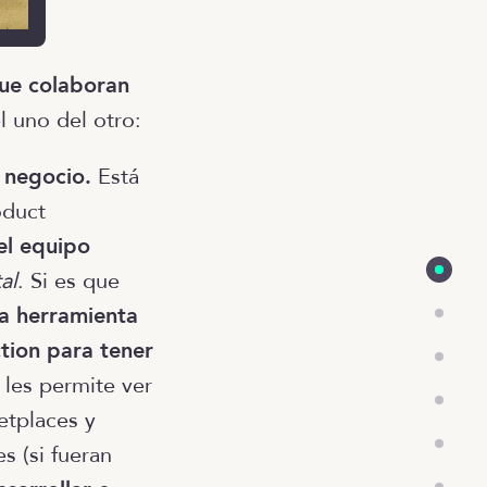
ue colaboran
l uno del otro:
 negocio.
Está
oduct
del equipo
al
. Si es que
la herramienta
ction para tener
 les permite ver
etplaces y
s (si fueran