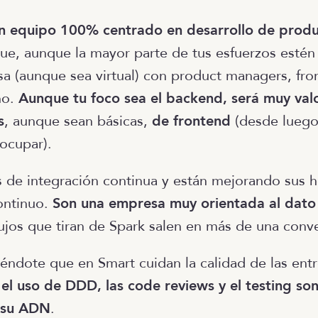
un equipo 100% centrado en desarrollo de produ
ue, aunque la mayor parte de tus esfuerzos estén
a (aunque sea virtual) con product managers, fro
ño.
Aunque tu foco sea el backend, será muy val
s
, aunque sean básicas,
de frontend
(desde luego
 ocupar).
s de integración continua y están mejorando sus
ontinuo.
Son una empresa muy orientada al dato
lujos que tiran de Spark salen en más de una conv
éndote que en Smart cuidan la calidad de las entr
l uso de DDD, las code reviews y el testing so
 su ADN
.