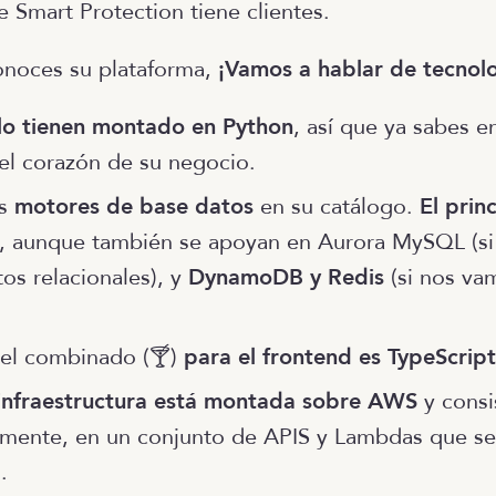
e Smart Protection tiene clientes.
onoces su plataforma,
¡Vamos a hablar de tecnolo
lo tienen montado en Python
, así que ya sabes e
 el corazón de su negocio.
os
motores de base datos
en su catálogo.
El prin
, aunque también se apoyan en Aurora MySQL (s
os relacionales), y
DynamoDB y Redis
(si nos va
del combinado (🍸)
para el frontend es TypeScript
infraestructura está montada sobre AWS
y consi
mente, en un conjunto de APIS y Lambdas que s
.