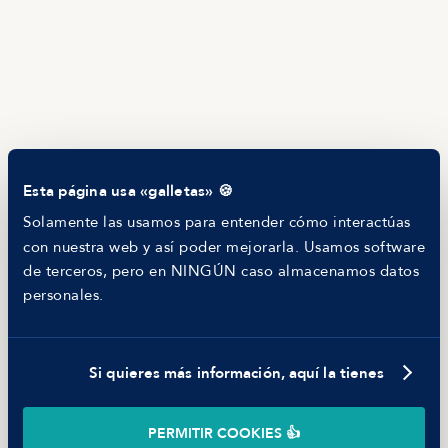
HR as a Service
Manfred Daily
Newsletter
Helping companies
RECURSOS
Blog
Tech Career Report
Comparador de Procesos de Selección
Esta página usa «galletas» 🍪
Helping juniors
Hiring report
Solamente las usamos para entender cómo interactúas
MANFRED
con nuestra web y así poder mejorarla. Usamos software
Nosotros
de terceros, pero en NINGÚN caso almacenamos datos
Código ético
personales.
Parte de guerra
Trabajar en Manfred
Si quieres más información, aquí la tienes
©
2026
Manfred Tech S.L.U.
PERMITIR COOKIES 👍