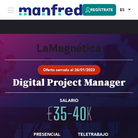
REGÍSTRATE
ES
Oferta cerrada el 26/01/2023
Digital Project Manager
SALARIO
€
35
-
40
K
PRESENCIAL
TELETRABAJO